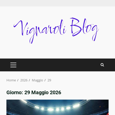
Skip
to
content
PRIMARY
MENU
Home
2026
Maggio
29
Giorno:
29 Maggio 2026