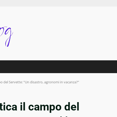
o del Servette: “Un disastro, agronomi in vacanza?”
ica il campo del