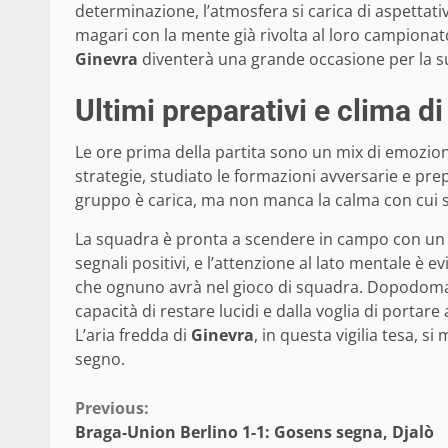
determinazione, l’atmosfera si carica di aspettati
magari con la mente già rivolta al loro campionato
Ginevra
diventerà una grande occasione per la s
Ultimi preparativi e clima di
Le ore prima della partita sono un mix di emozioni 
strategie, studiato le formazioni avversarie e prep
gruppo è carica, ma non manca la calma con cui 
La squadra è pronta a scendere in campo con un 
segnali positivi, e l’attenzione al lato mentale è e
che ognuno avrà nel gioco di squadra. Dopodomani,
capacità di restare lucidi e dalla voglia di portare
L’aria fredda di
Ginevra
, in questa vigilia tesa, si
segno.
Continue
Previous:
Braga-Union Berlino 1-1: Gosens segna, Djalò