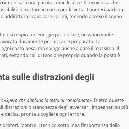
vra
non sarà una partita come le altre. Il tecnico sa che
sibilità di restare in corsa per la vetta. I numeri parlano
o addirittura scavalcare i primi, tenendo acceso il sogno
toio si respira un’energia particolare, nessuno vuole
a lavorato duramente per arrivare preparato. La
a ogni costo pesa, ma spinge anche a dare il massimo. Il
rati, evitando cali di tensione proprio quando la posta è
ta sulle distrazioni degli
i:
«Spero che abbiano la testa al campionato»
. Dietro queste
li distrazioni o stanchezze degli avversari, impegnati su più
 e decisa, pronta a cogliere ogni errore.
giocatori. Mentre il tecnico sottolinea l’importanza della