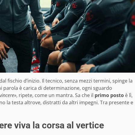
al fischio d’inizio. Il tecnico, senza mezzi termini, spinge la
gni parola è carica di determinazione, ogni sguardo
vincere»
, ripete, come un mantra. Sa che il
primo posto
è lì,
o la testa altrove, distratti da altri impegni. Tra presente e
ere viva la corsa al vertice