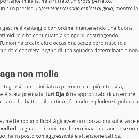
portante in Italia, ha sfruttato un cross perfetto,
un tiro preciso.
I tifosi tedeschi sono esplosi di gioia
, mentre la
 di gestire il vantaggio con ordine, mantenendo una buona
intimidire e ha continuato a spingere, costringendo i
’Union ha creato altre occasioni, senza però riuscire a
a rapida e concreta, segno di una squadra determinata a non
Braga non molla
portoghesi hanno iniziato a premere con più intensità,
ione è stata premiata:
Iuri Djalò
ha approfittato di un errore
ori area ha battuto il portiere, facendo esplodere il pubblico
, mettendo in difficoltà gli avversari con azioni sulle fasce 
rvalhal
ha guidato i suoi con determinazione, anche se non
suo, ha risposto con aggressività e attenzione tattica,