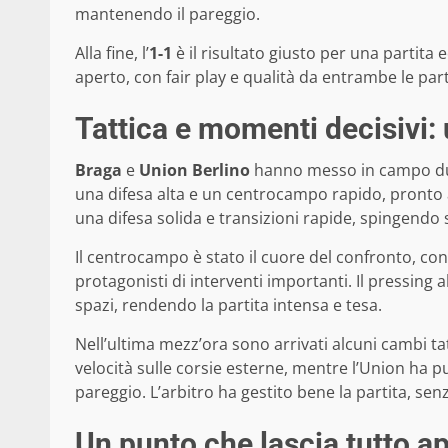
mantenendo il pareggio.
Alla fine, l’
1-1
è il risultato giusto per una partita 
aperto, con fair play e qualità da entrambe le part
Tattica e momenti decisivi: 
Braga
e
Union Berlino
hanno messo in campo due 
una difesa alta e un centrocampo rapido, pronto a
una difesa solida e transizioni rapide, spingendo s
Il centrocampo è stato il cuore del confronto, co
protagonisti di interventi importanti. Il pressing
spazi, rendendo la partita intensa e tesa.
Nell’ultima mezz’ora sono arrivati alcuni cambi tat
velocità sulle corsie esterne, mentre l’Union ha pu
pareggio. L’arbitro ha gestito bene la partita, senz
Un punto che lascia tutto ap