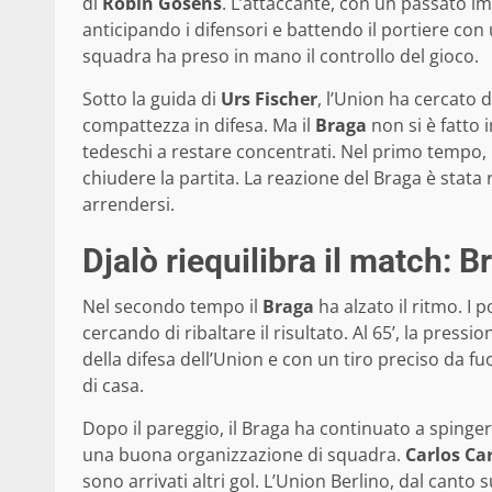
di
Robin Gosens
. L’attaccante, con un passato im
anticipando i difensori e battendo il portiere con 
squadra ha preso in mano il controllo del gioco.
Sotto la guida di
Urs Fischer
, l’Union ha cercato
compattezza in difesa. Ma il
Braga
non si è fatto 
tedeschi a restare concentrati. Nel primo tempo, l
chiudere la partita. La reazione del Braga è stat
arrendersi.
Djalò riequilibra il match: 
Nel secondo tempo il
Braga
ha alzato il ritmo. I 
cercando di ribaltare il risultato. Al 65’, la press
della difesa dell’Union e con un tiro preciso da fu
di casa.
Dopo il pareggio, il Braga ha continuato a spingere
una buona organizzazione di squadra.
Carlos Ca
sono arrivati altri gol. L’Union Berlino, dal canto 