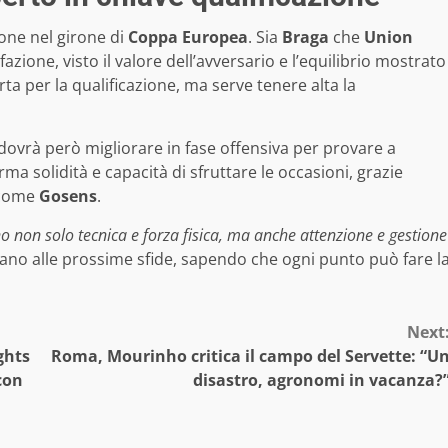
ione nel girone di
Coppa Europea
. Sia
Braga
che
Union
ione, visto il valore dell’avversario e l’equilibrio mostrato
ta per la qualificazione, ma serve tenere alta la
 dovrà però migliorare in fase offensiva per provare a
ma solidità e capacità di sfruttare le occasioni, grazie
 come
Gosens
.
 non solo tecnica e forza fisica, ma anche attenzione e gestione
no alle prossime sfide, sapendo che ogni punto può fare l
Next
ghts
Roma, Mourinho critica il campo del Servette: “U
con
disastro, agronomi in vacanza?