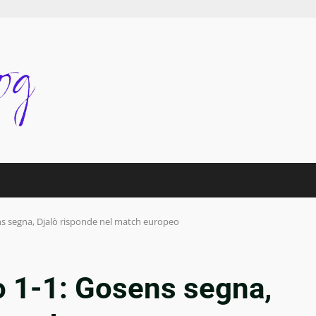
ns segna, Djalò risponde nel match europeo
o 1-1: Gosens segna,