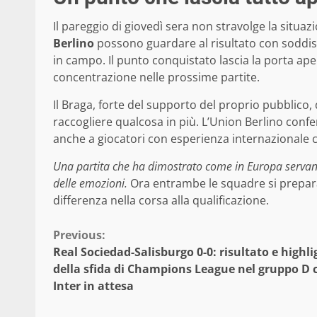
Il pareggio di giovedì sera non stravolge la situaz
Berlino
possono guardare al risultato con soddisfaz
in campo. Il punto conquistato lascia la porta aper
concentrazione nelle prossime partite.
Il Braga, forte del supporto del proprio pubblico,
raccogliere qualcosa in più. L’Union Berlino confer
anche a giocatori con esperienza internazionale
Una partita che ha dimostrato come in Europa servano
delle emozioni.
Ora entrambe le squadre si prepara
differenza nella corsa alla qualificazione.
Continue
Previous:
Real Sociedad-Salisburgo 0-0: risultato e highli
Reading
della sfida di Champions League nel gruppo D 
Inter in attesa