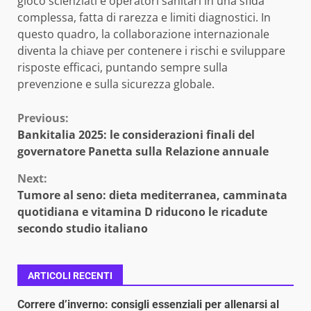
gioco scienziati e operatori sanitari in una sfida
complessa, fatta di rarezza e limiti diagnostici. In
questo quadro, la collaborazione internazionale
diventa la chiave per contenere i rischi e sviluppare
risposte efficaci, puntando sempre sulla
prevenzione e sulla sicurezza globale.
Continue
Previous:
Bankitalia 2025: le considerazioni finali del
Reading
governatore Panetta sulla Relazione annuale
Next:
Tumore al seno: dieta mediterranea, camminata
quotidiana e vitamina D riducono le ricadute
secondo studio italiano
ARTICOLI RECENTI
Correre d’inverno: consigli essenziali per allenarsi al