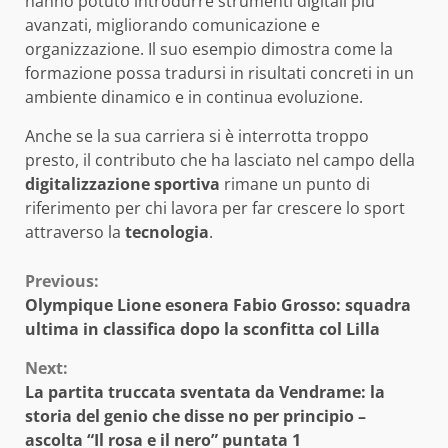
hanno potuto introdurre strumenti digitali più
avanzati, migliorando comunicazione e
organizzazione. Il suo esempio dimostra come la
formazione possa tradursi in risultati concreti in un
ambiente dinamico e in continua evoluzione.
Anche se la sua carriera si è interrotta troppo
presto, il contributo che ha lasciato nel campo della
digitalizzazione sportiva
rimane un punto di
riferimento per chi lavora per far crescere lo sport
attraverso la
tecnologia
.
Continue
Previous:
Olympique Lione esonera Fabio Grosso: squadra
Reading
ultima in classifica dopo la sconfitta col Lilla
Next:
La partita truccata sventata da Vendrame: la
storia del genio che disse no per principio –
ascolta “Il rosa e il nero” puntata 1