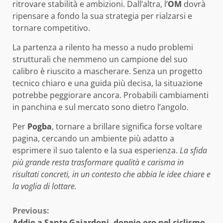
ritrovare stabilità e ambizioni. Dall’altra, l’
OM
dovrà
ripensare a fondo la sua strategia per rialzarsi e
tornare competitivo.
La partenza a rilento ha messo a nudo problemi
strutturali che nemmeno un campione del suo
calibro è riuscito a mascherare. Senza un progetto
tecnico chiaro e una guida più decisa, la situazione
potrebbe peggiorare ancora. Probabili cambiamenti
in panchina e sul mercato sono dietro l’angolo.
Per
Pogba
, tornare a brillare significa forse voltare
pagina, cercando un ambiente più adatto a
esprimere il suo talento e la sua esperienza.
La sfida
più grande resta trasformare qualità e carisma in
risultati concreti, in un contesto che abbia le idee chiare e
la voglia di lottare.
Continue
Previous:
Addio a Sante Gaiardoni, doppio oro nel ciclismo