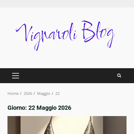
Skip
to
content
PRIMARY
MENU
Home
2026
Maggio
22
Giorno:
22 Maggio 2026