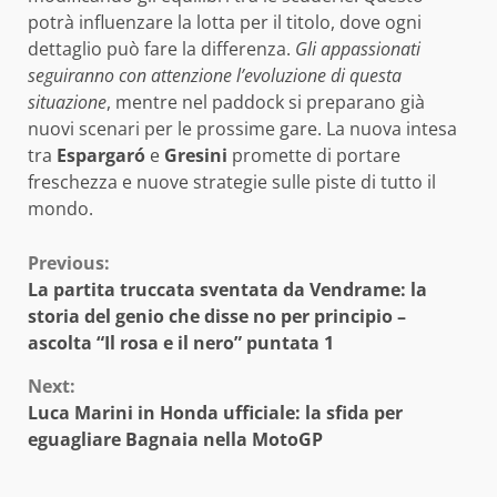
potrà influenzare la lotta per il titolo, dove ogni
dettaglio può fare la differenza.
Gli appassionati
seguiranno con attenzione l’evoluzione di questa
situazione
, mentre nel paddock si preparano già
nuovi scenari per le prossime gare. La nuova intesa
tra
Espargaró
e
Gresini
promette di portare
freschezza e nuove strategie sulle piste di tutto il
mondo.
Continue
Previous:
La partita truccata sventata da Vendrame: la
Reading
storia del genio che disse no per principio –
ascolta “Il rosa e il nero” puntata 1
Next:
Luca Marini in Honda ufficiale: la sfida per
eguagliare Bagnaia nella MotoGP