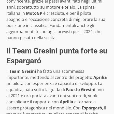
convincente, grazie ai passi avanti fatti negli ultimi
anni, soprattutto su motore e telaio. La spinta
italiana in
MotoGP
è cresciuta, e per il pilota
spagnolo è l’occasione concreta di migliorare la sua
posizione in classifica. Fondamentali anche gli
aggiornamenti tecnologici previsti per il 2024, che
hanno pesato nella scelta.
Il Team Gresini punta forte su
Espargaró
Il
Team Gresini
ha fatto una scommessa
importante, mettendo al centro del progetto
Aprilia
un pilota con esperienza e capacità di sviluppo. La
squadra, nata sotto la guida di
Fausto Gresini
fino
al 2021 e ora portata avanti dai suoi eredi, vuole
consolidare il rapporto con
Aprilia
e tornare a
essere protagonista nel mondiale. Con
Espargaró
, il
team può contare su un pilota capace di fornire