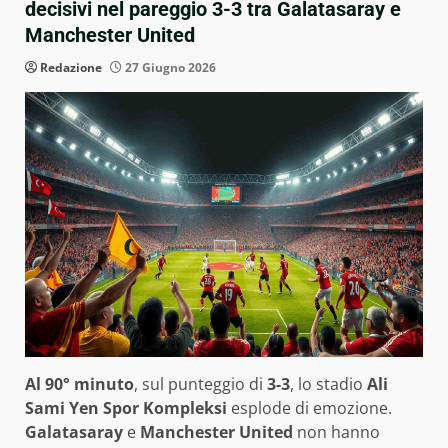
decisivi nel pareggio 3-3 tra Galatasaray e
Manchester United
Redazione
27 Giugno 2026
Al 90° minuto
, sul punteggio di
3-3
, lo stadio
Ali
Sami Yen Spor Kompleksi
esplode di emozione.
Galatasaray
e
Manchester United
non hanno