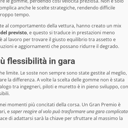
are le gomme, perdendo così velocità preziosa. Non è solo
mplica anche le scelte strategiche, rendendo difficile
 troppo tempo.
ite al comportamento della vettura, hanno creato un mix
del previsto
, e questo si traduce in prestazioni meno
è al lavoro per trovare il giusto equilibrio tra assetto e
luzioni e aggiornamenti che possano ridurre il degrado.
ù flessibilità in gara
 limite. Le soste non sempre sono state gestite al meglio,
e la differenza. A volte la scelta delle gomme non è stata
dialogo tra ingegneri, piloti e muretto è in pieno sviluppo, co
ibili.
nei momenti più concitati della corsa. Un Gran Premio è
ari, e
saper reagire al volo può trasformare una gara complicata
ace di adattarsi sarà la chiave per sfruttare al massimo la