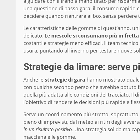
a guidare con il freno a mano tirato per risparmi
una questione di passo gara: il consumo rapido co
decidere quando rientrare ai box senza perdere
Le caratteristiche delle gomme di quest’anno, un
delicato. Le
mescole si consumano più in fretta 
costanti e strategie meno efficaci. Il team tecnico 
usura, puntando all’inverno per testare nuove so
Strategie da limare: serve pi
Anche le
strategie di gara
hanno mostrato qualche
con qualche secondo perso che avrebbe potuto far
quella più adatta alle condizioni del tracciato. Il 
l’obiettivo di rendere le decisioni più rapide e fless
Serve un coordinamento più stretto, soprattutto 
pieno di imprevisti, dal meteo ai ritiri degli avvers
in un risultato positivo
. Una strategia solida ma cap
macchina e le gomme.