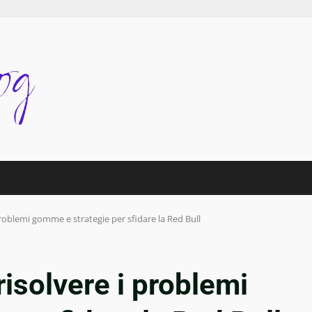
problemi gomme e strategie per sfidare la Red Bull
risolvere i problemi