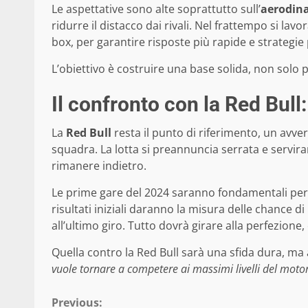
Le aspettative sono alte soprattutto sull’
aerodin
ridurre il distacco dai rivali. Nel frattempo si lav
box, per garantire risposte più rapide e strategie 
L’obiettivo è costruire una base solida, non solo 
Il confronto con la Red Bull:
La
Red Bull
resta il punto di riferimento, un avver
squadra. La lotta si preannuncia serrata e serviran
rimanere indietro.
Le prime gare del 2024 saranno fondamentali per 
risultati iniziali daranno la misura delle chance di
all’ultimo giro. Tutto dovrà girare alla perfezione,
Quella contro la Red Bull sarà una sfida dura, m
vuole tornare a competere ai massimi livelli del moto
Continue
Previous: