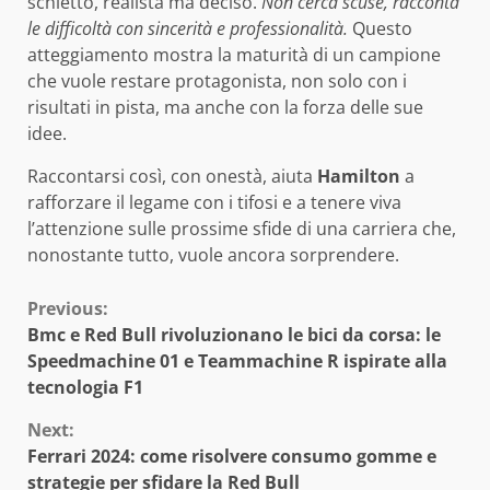
schietto, realista ma deciso.
Non cerca scuse, racconta
le difficoltà con sincerità e professionalità.
Questo
atteggiamento mostra la maturità di un campione
che vuole restare protagonista, non solo con i
risultati in pista, ma anche con la forza delle sue
idee.
Raccontarsi così, con onestà, aiuta
Hamilton
a
rafforzare il legame con i tifosi e a tenere viva
l’attenzione sulle prossime sfide di una carriera che,
nonostante tutto, vuole ancora sorprendere.
Continue
Previous:
Bmc e Red Bull rivoluzionano le bici da corsa: le
Reading
Speedmachine 01 e Teammachine R ispirate alla
tecnologia F1
Next:
Ferrari 2024: come risolvere consumo gomme e
strategie per sfidare la Red Bull