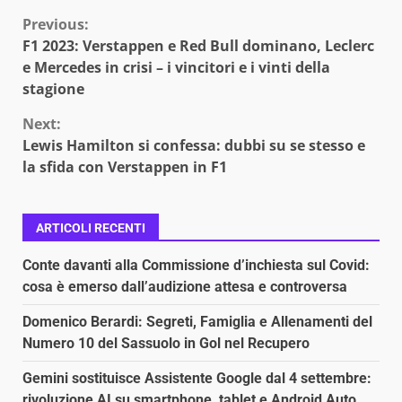
Continue
Previous:
F1 2023: Verstappen e Red Bull dominano, Leclerc
Reading
e Mercedes in crisi – i vincitori e i vinti della
stagione
Next:
Lewis Hamilton si confessa: dubbi su se stesso e
la sfida con Verstappen in F1
ARTICOLI RECENTI
Conte davanti alla Commissione d’inchiesta sul Covid:
cosa è emerso dall’audizione attesa e controversa
Domenico Berardi: Segreti, Famiglia e Allenamenti del
Numero 10 del Sassuolo in Gol nel Recupero
Gemini sostituisce Assistente Google dal 4 settembre:
rivoluzione AI su smartphone, tablet e Android Auto