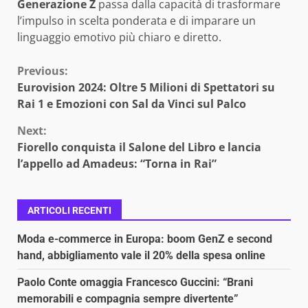
Generazione Z
passa dalla capacità di trasformare
l’impulso in scelta ponderata e di imparare un
linguaggio emotivo più chiaro e diretto.
Continue
Previous:
Eurovision 2024: Oltre 5 Milioni di Spettatori su
Reading
Rai 1 e Emozioni con Sal da Vinci sul Palco
Next:
Fiorello conquista il Salone del Libro e lancia
l’appello ad Amadeus: “Torna in Rai”
ARTICOLI RECENTI
Moda e-commerce in Europa: boom GenZ e second
hand, abbigliamento vale il 20% della spesa online
Paolo Conte omaggia Francesco Guccini: “Brani
memorabili e compagnia sempre divertente”