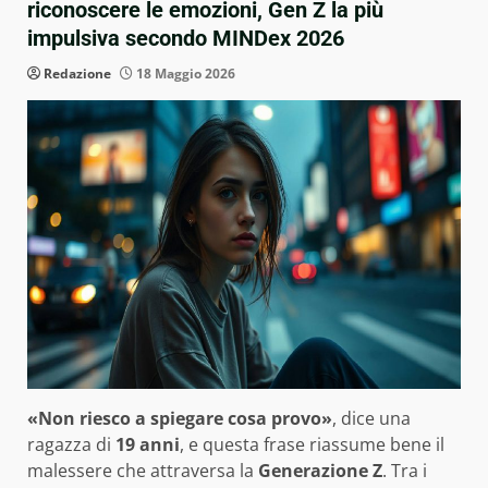
riconoscere le emozioni, Gen Z la più
impulsiva secondo MINDex 2026
Redazione
18 Maggio 2026
«Non riesco a spiegare cosa provo»
, dice una
ragazza di
19 anni
, e questa frase riassume bene il
malessere che attraversa la
Generazione Z
. Tra i