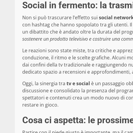
Social in fermento: la trasmi
Non si può trascurare l’effetto sui
social networ
con hashtag che hanno spopolato tra gli utenti. I
un dibattito che è andato oltre la durata del pr
sostenere un prodotto televisivo e costruire una comm
Le reazioni sono state miste, tra critiche e appre
conduzione, il ritmo e le scelte grafiche. Alcuni 
dai confini della tv tradizionale e raggiungendo 
dedicato spazio a recensioni e approfondimenti, au
Oggi, la sinergia tra
tv e social
è un passaggio obbl
discussione e consolidato la presenza del program
spettatori e contenuti crea un modo nuovo di comu
restare in gioco.
Cosa ci aspetta: le prossim
Partire con il piede giusto è importante, ma il 