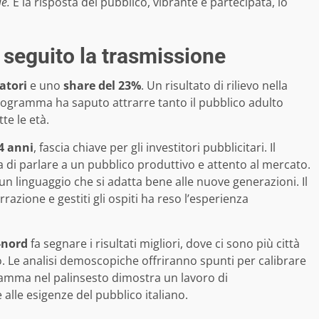
e.
E la risposta del pubblico, vibrante e partecipata, lo
a seguito la trasmissione
atori
e uno
share del 23%
. Un risultato di rilievo nella
 programma ha saputo attrarre tanto il pubblico adulto
te le età.
54 anni
, fascia chiave per gli investitori pubblicitari. Il
 di parlare a un pubblico produttivo e attento al mercato.
un linguaggio che si adatta bene alle nuove generazioni. Il
rrazione e gestiti gli ospiti ha reso l’esperienza
-nord
fa segnare i risultati migliori, dove ci sono più città
o. Le analisi demoscopiche offriranno spunti per calibrare
ramma nel palinsesto dimostra un lavoro di
lle esigenze del pubblico italiano.