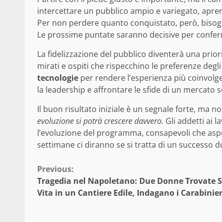
intercettare un pubblico ampio e variegato, aprend
Per non perdere quanto conquistato, però, bisogna
Le prossime puntate saranno decisive per conferm
La fidelizzazione del pubblico diventerà una prior
mirati e ospiti che rispecchino le preferenze degl
tecnologie
per rendere l’esperienza più coinvolg
la leadership e affrontare le sfide di un mercato
Il buon risultato iniziale è un segnale forte, ma n
evoluzione si potrà crescere davvero.
Gli addetti ai l
l’evoluzione del programma, consapevoli che asp
settimane ci diranno se si tratta di un successo
Continue
Previous:
Tragedia nel Napoletano: Due Donne Trovate 
Reading
Vita in un Cantiere Edile, Indagano i Carabinier