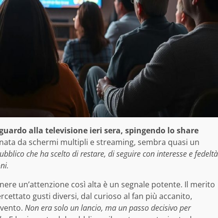
guardo alla televisione ieri sera, spingendo lo share
nata da schermi multipli e streaming, sembra quasi un
ubblico che ha scelto di restare, di seguire con interesse e fedeltà
ni.
ere un’attenzione così alta è un segnale potente. Il merito
ettato gusti diversi, dal curioso al fan più accanito,
evento.
Non era solo un lancio, ma un passo decisivo per