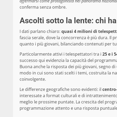
affermarsi come protagonista nel panorama nazional
conferma senza ombre.
Ascolti sotto la lente: chi h
I dati parlano chiaro:
quasi 4 milioni di telespett
fascia serale, dove la concorrenza è più dura. Il
quanto i più giovani, bilanciando contenuti per tut
Particolarmente attivi i telespettatori tra i
25 e i 
successo qui evidenzia la capacità del programma
Buona anche la risposta dei più giovani, segno di 
modo in cui sono stati scelti i temi, costruita la na
coinvolgente.
Le differenze geografiche sono evidenti: il
centro
interessate a format culturali e di intratteniment
meglio le prossime puntate. La crescita del prog
programmazione attento e una risposta puntuale a