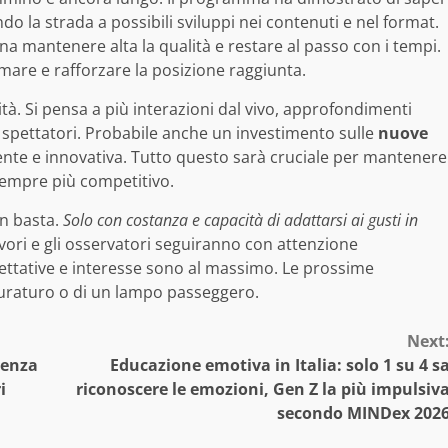
o la strada a possibili sviluppi nei contenuti e nel format.
 mantenere alta la qualità e restare al passo con i tempi.
are e rafforzare la posizione raggiunta.
ità. Si pensa a più interazioni dal vivo, approfondimenti
i spettatori. Probabile anche un investimento sulle
nuove
ente e innovativa. Tutto questo sarà cruciale per mantenere
 sempre più competitivo.
on basta.
Solo con costanza e capacità di adattarsi ai gusti in
avori e gli osservatori seguiranno con attenzione
ettative e interesse sono al massimo. Le prossime
 duraturo o di un lampo passeggero.
Next
Senza
Educazione emotiva in Italia: solo 1 su 4 s
i
riconoscere le emozioni, Gen Z la più impulsiv
secondo MINDex 202