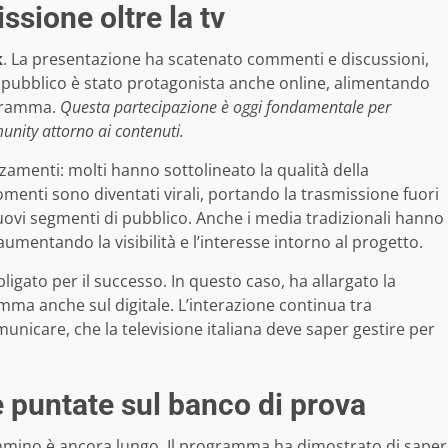
ssione oltre la tv
k
. La presentazione ha scatenato commenti e discussioni,
l pubblico è stato protagonista anche online, alimentando
ogramma.
Questa partecipazione è oggi fondamentale per
unity attorno ai contenuti.
zzamenti: molti hanno sottolineato la qualità della
momenti sono diventati virali, portando la trasmissione fuori
nuovi segmenti di pubblico. Anche i media tradizionali hanno
mentando la visibilità e l’interesse intorno al progetto.
igato per il successo. In questo caso, ha allargato la
ma anche sul digitale. L’interazione continua tra
nicare, che la televisione italiana deve saper gestire per
e puntate sul banco di prova
cammino è ancora lungo. Il programma ha dimostrato di saper