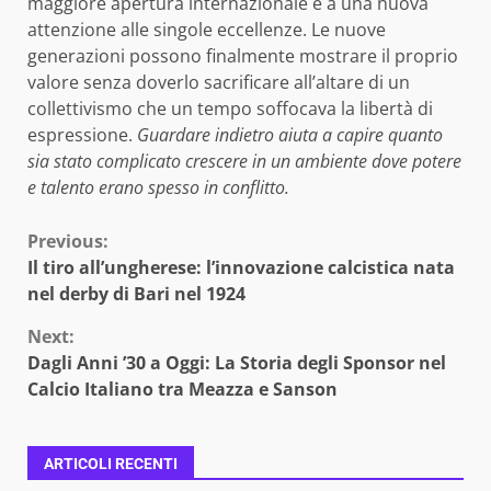
maggiore apertura internazionale e a una nuova
attenzione alle singole eccellenze. Le nuove
generazioni possono finalmente mostrare il proprio
valore senza doverlo sacrificare all’altare di un
collettivismo che un tempo soffocava la libertà di
espressione.
Guardare indietro aiuta a capire quanto
sia stato complicato crescere in un ambiente dove potere
e talento erano spesso in conflitto.
Continue
Previous:
Il tiro all’ungherese: l’innovazione calcistica nata
Reading
nel derby di Bari nel 1924
Next:
Dagli Anni ’30 a Oggi: La Storia degli Sponsor nel
Calcio Italiano tra Meazza e Sanson
ARTICOLI RECENTI