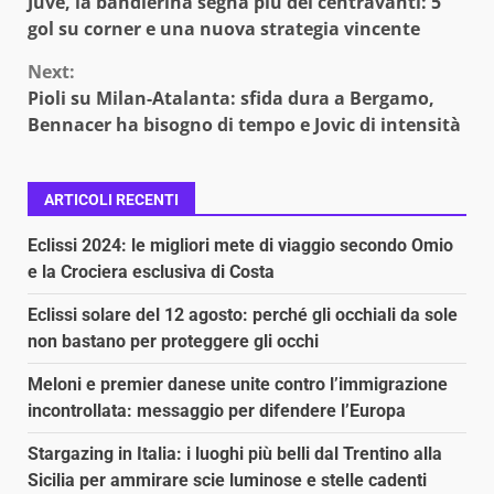
Juve, la bandierina segna più dei centravanti: 5
Reading
gol su corner e una nuova strategia vincente
Next:
Pioli su Milan-Atalanta: sfida dura a Bergamo,
Bennacer ha bisogno di tempo e Jovic di intensità
ARTICOLI RECENTI
Eclissi 2024: le migliori mete di viaggio secondo Omio
e la Crociera esclusiva di Costa
Eclissi solare del 12 agosto: perché gli occhiali da sole
non bastano per proteggere gli occhi
Meloni e premier danese unite contro l’immigrazione
incontrollata: messaggio per difendere l’Europa
Stargazing in Italia: i luoghi più belli dal Trentino alla
Sicilia per ammirare scie luminose e stelle cadenti