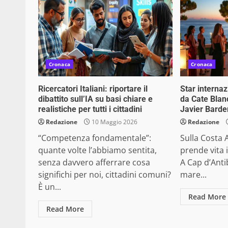
Cronaca
Cronaca
Ricercatori Italiani: riportare il
Star interna
dibattito sull’IA su basi chiare e
da Cate Blan
realistiche per tutti i cittadini
Javier Barde
Redazione
10 Maggio 2026
Redazione
“Competenza fondamentale”:
Sulla Costa A
quante volte l’abbiamo sentita,
prende vita 
senza davvero afferrare cosa
A Cap d’Antib
significhi per noi, cittadini comuni?
mare...
È un...
Read More
Read More