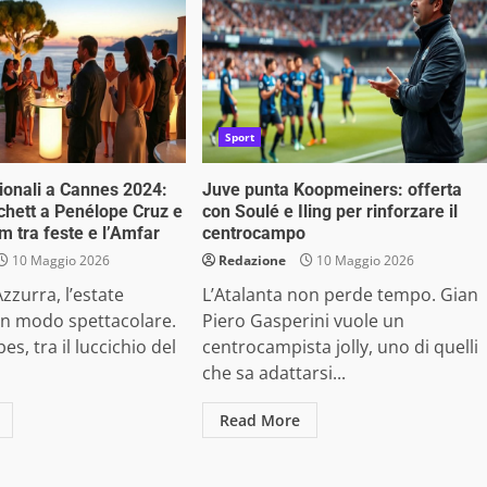
Sport
zionali a Cannes 2024:
Juve punta Koopmeiners: offerta
chett a Penélope Cruz e
con Soulé e Iling per rinforzare il
m tra feste e l’Amfar
centrocampo
10 Maggio 2026
Redazione
10 Maggio 2026
zzurra, l’estate
L’Atalanta non perde tempo. Gian
in modo spettacolare.
Piero Gasperini vuole un
es, tra il luccichio del
centrocampista jolly, uno di quelli
che sa adattarsi...
Read More