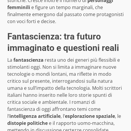
storiche. Cresce inoltre il numero di
personaggi
femminili
e figure un tempo marginali, che
finalmente emergono dal passato come protagonisti
con voci forti e decise.
Fantascienza: tra futuro
immaginato e questioni reali
La
fantascienza
resta uno dei generi più flessibili e
stimolanti oggi. Non si limita a immaginare nuove
tecnologie o mondi lontani, ma riflette in modo
critico sul presente, interrogandosi sulla natura
umana e sull’impatto della tecnologia. Molti scrittori
italiani hanno inserito nelle loro storie spunti di
critica sociale e ambientale. I romanzi di
fantascienza di oggi affrontano temi come
l’
intelligenza artificiale
, l’
esplorazione spaziale
, le
distopie politiche
e il rapporto uomo-macchina,
mettendo in discussione certezze consolidate.