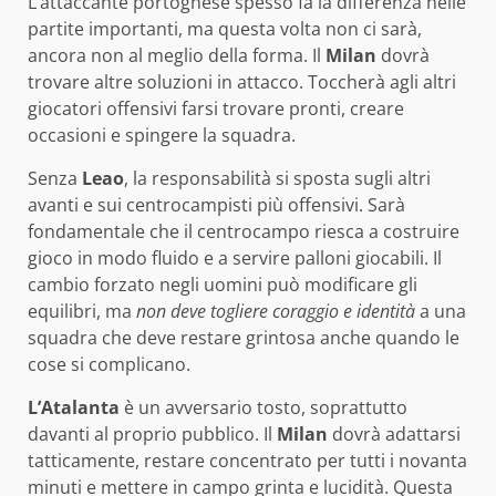
L’attaccante portoghese spesso fa la differenza nelle
partite importanti, ma questa volta non ci sarà,
ancora non al meglio della forma. Il
Milan
dovrà
trovare altre soluzioni in attacco. Toccherà agli altri
giocatori offensivi farsi trovare pronti, creare
occasioni e spingere la squadra.
Senza
Leao
, la responsabilità si sposta sugli altri
avanti e sui centrocampisti più offensivi. Sarà
fondamentale che il centrocampo riesca a costruire
gioco in modo fluido e a servire palloni giocabili. Il
cambio forzato negli uomini può modificare gli
equilibri, ma
non deve togliere coraggio e identità
a una
squadra che deve restare grintosa anche quando le
cose si complicano.
L’Atalanta
è un avversario tosto, soprattutto
davanti al proprio pubblico. Il
Milan
dovrà adattarsi
tatticamente, restare concentrato per tutti i novanta
minuti e mettere in campo grinta e lucidità. Questa