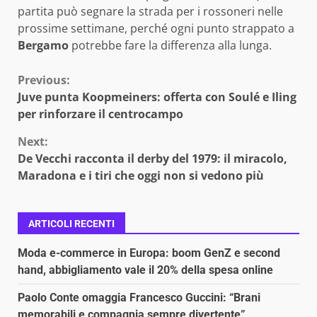
partita può segnare la strada per i rossoneri nelle
prossime settimane, perché ogni punto strappato a
Bergamo
potrebbe fare la differenza alla lunga.
Continue
Previous:
Juve punta Koopmeiners: offerta con Soulé e Iling
Reading
per rinforzare il centrocampo
Next:
De Vecchi racconta il derby del 1979: il miracolo,
Maradona e i tiri che oggi non si vedono più
ARTICOLI RECENTI
Moda e-commerce in Europa: boom GenZ e second
hand, abbigliamento vale il 20% della spesa online
Paolo Conte omaggia Francesco Guccini: “Brani
memorabili e compagnia sempre divertente”