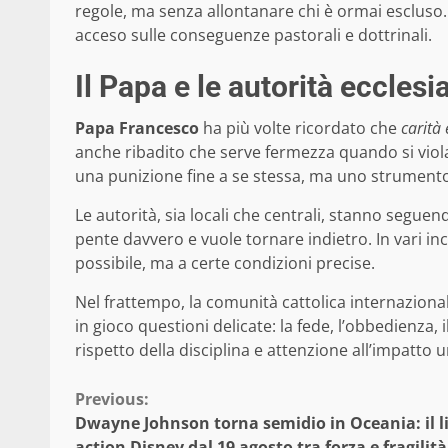
regole, ma senza allontanare chi è ormai escluso.
acceso sulle conseguenze pastorali e dottrinali.
Il Papa e le autorità eccles
Papa Francesco
ha più volte ricordato che
carità 
anche ribadito che serve fermezza quando si vio
una punizione fine a se stessa, ma uno strumento 
Le autorità, sia locali che centrali, stanno seguend
pente davvero e vuole tornare indietro. In vari inco
possibile, ma a certe condizioni precise.
Nel frattempo, la comunità cattolica internazion
in gioco questioni delicate: la fede, l’obbedienza, 
rispetto della disciplina e attenzione all’impatto 
Continue
Previous:
Dwayne Johnson torna semidio in Oceania: il l
Reading
action Disney dal 19 agosto tra forza e fragilità