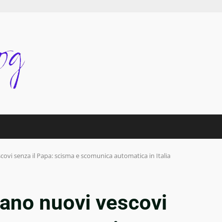
ovi senza il Papa: scisma e scomunica automatica in Italia
rano nuovi vescovi