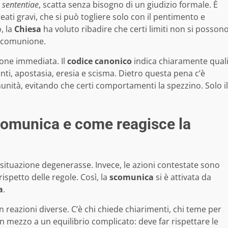
 sententiae
, scatta senza bisogno di un giudizio formale. È
reati gravi, che si può togliere solo con il pentimento e
, la
Chiesa
ha voluto ribadire che certi limiti non si posson
la comunione.
ione immediata. Il
codice canonico
indica chiaramente qual
enti, apostasia, eresia e scisma. Dietro questa pena c’è
omunità, evitando che certi comportamenti la spezzino. Solo il
comunica e come reagisce la
 situazione degenerasse. Invece, le azioni contestate sono
ispetto delle regole. Così, la
scomunica
si è attivata da
a
.
n reazioni diverse. C’è chi chiede chiarimenti, chi teme per
 in mezzo a un equilibrio complicato: deve far rispettare le