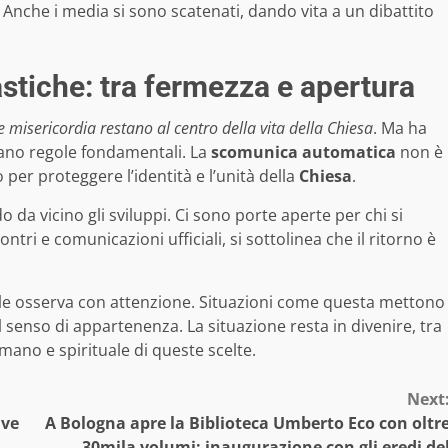
 Anche i media si sono scatenati, dando vita a un dibattito
iastiche: tra fermezza e apertura
e misericordia restano al centro della vita della Chiesa
. Ma ha
lano regole fondamentali. La
scomunica automatica
non è
per proteggere l’identità e l’unità della
Chiesa
.
o da vicino gli sviluppi. Ci sono porte aperte per chi si
ntri e comunicazioni ufficiali, si sottolinea che il ritorno è
ale osserva con attenzione. Situazioni come questa mettono
il senso di appartenenza. La situazione resta in divenire, tra
umano e spirituale di queste scelte.
Next
ive
A Bologna apre la Biblioteca Umberto Eco con oltr
30mila volumi: inaugurazione con gli eredi de