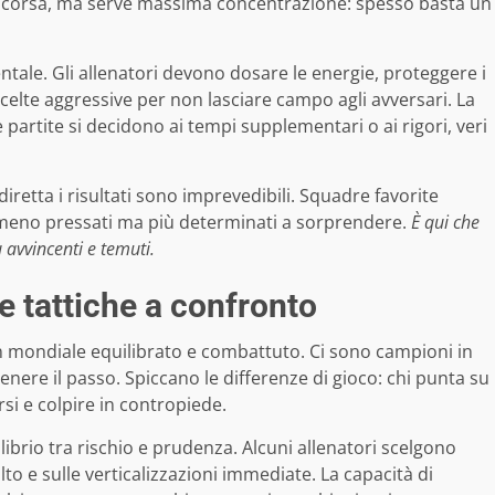
 in corsa, ma serve massima concentrazione: spesso basta un
ntale. Gli allenatori devono dosare le energie, proteggere i
celte aggressive per non lasciare campo agli avversari. La
partite si decidono ai tempi supplementari o ai rigori, veri
diretta i risultati sono imprevedibili. Squadre favorite
meno pressati ma più determinati a sorprendere.
È qui che
ù avvincenti e temuti.
e tattiche a confronto
 mondiale equilibrato e combattuto. Ci sono campioni in
nere il passo. Spiccano le differenze di gioco: chi punta su
rsi e colpire in contropiede.
ilibrio tra rischio e prudenza. Alcuni allenatori scelgono
to e sulle verticalizzazioni immediate. La capacità di