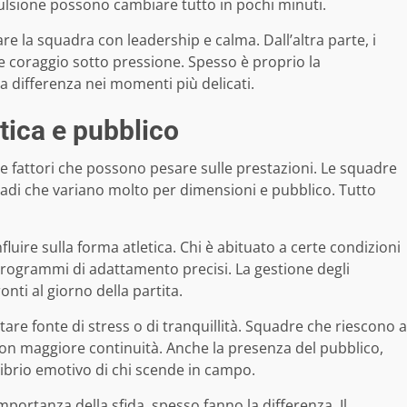
pulsione possono cambiare tutto in pochi minuti.
are la squadra con leadership e calma. Dall’altra parte, i
e coraggio sotto pressione. Spesso è proprio la
a differenza nei momenti più delicati.
stica e pubblico
 fattori che possono pesare sulle prestazioni. Le squadre
 stadi che variano molto per dimensioni e pubblico. Tutto
luire sulla forma atletica. Chi è abituato a certe condizioni
programmi di adattamento precisi. La gestione degli
ti al giorno della partita.
ntare fonte di stress o di tranquillità. Squadre che riescono a
n maggiore continuità. Anche la presenza del pubblico,
uilibrio emotivo di chi scende in campo.
importanza della sfida, spesso fanno la differenza. Il