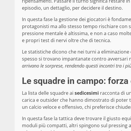
ripensamenti. Passare il turno significa restare
episodio, un dettaglio, per decidere il destino.
In questa fase la gestione dei giocatori è fondame
protagonisti ma allo stesso tempo rischiare con s
pressione mentale è altissima, e non a caso molte 
e propri test di nervi oltre che di tecnica.
Le statistiche dicono che nei turni a eliminazione 
spesso si trovano impantanate contro avversari 
arrivano le sorprese, rendendo questi incontri tra i pi
Le squadre in campo: forza 
La lista delle squadre ai
sedicesimi
racconta di un
carica e outsider che hanno dimostrato di poter te
un calcio veloce e offensivo, chi preferisce chiude
In questa fase la tattica deve trovare il giusto equ
moduli più compatti, altri spingono sul pressing al