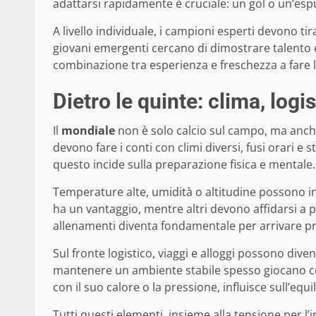
adattarsi rapidamente è cruciale: un gol o un’es
A livello individuale, i campioni esperti devono tir
giovani emergenti cercano di dimostrare talento 
combinazione tra esperienza e freschezza a fare l
Dietro le quinte: clima, logi
Il
mondiale
non è solo calcio sul campo, ma anche
devono fare i conti con climi diversi, fusi orari e
questo incide sulla preparazione fisica e mentale.
Temperature alte, umidità o altitudine possono inf
ha un vantaggio, mentre altri devono affidarsi a 
allenamenti diventa fondamentale per arrivare pron
Sul fronte logistico, viaggi e alloggi possono dive
mantenere un ambiente stabile spesso giocano co
con il suo calore o la pressione, influisce sull’eq
Tutti questi elementi, insieme alla tensione per l’