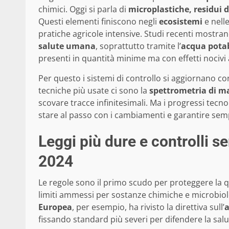
chimici. Oggi si parla di
microplastiche, residui d
Questi elementi finiscono negli
ecosistemi
e nell
pratiche agricole intensive. Studi recenti mostr
salute umana
, soprattutto tramite l’
acqua potab
presenti in quantità minime ma con effetti nocivi
Per questo i sistemi di controllo si aggiornano co
tecniche più usate ci sono la
spettrometria di ma
scovare tracce infinitesimali. Ma i progressi tecn
stare al passo con i cambiamenti e garantire semp
Leggi più dure e controlli ser
2024
Le regole sono il primo scudo per proteggere la q
limiti ammessi per sostanze chimiche e microbiol
Europea
, per esempio, ha rivisto la direttiva sull’
a
fissando standard più severi per difendere la salu