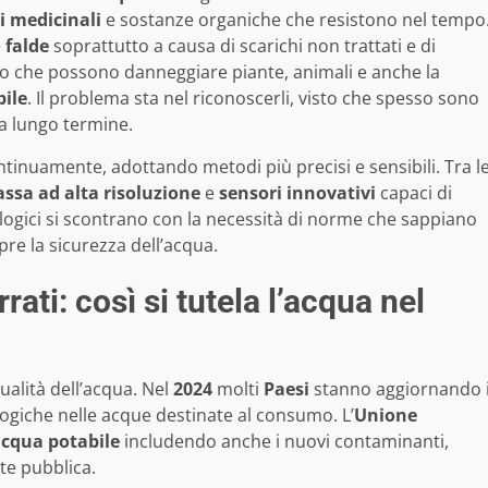
i medicinali
e sostanze organiche che resistono nel tempo
e
falde
soprattutto a causa di scarichi non trattati e di
ano che possono danneggiare piante, animali e anche la
ile
. Il problema sta nel riconoscerli, visto che spesso sono
 a lungo termine.
ntinuamente, adottando metodi più precisi e sensibili. Tra l
ssa ad alta risoluzione
e
sensori innovativi
capaci di
ologici si scontrano con la necessità di norme che sappiano
re la sicurezza dell’acqua.
rati: così si tutela l’acqua nel
ualità dell’acqua. Nel
2024
molti
Paesi
stanno aggiornando 
ogiche nelle acque destinate al consumo. L’
Unione
cqua potabile
includendo anche i nuovi contaminanti,
te pubblica.