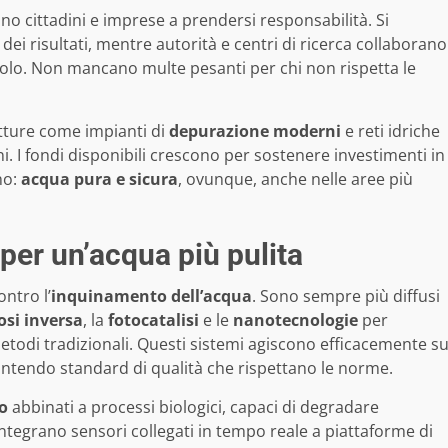
ono cittadini e imprese a prendersi responsabilità. Si
 dei risultati, mentre autorità e centri di ricerca collaborano
ricolo. Non mancano multe pesanti per chi non rispetta le
utture come impianti di
depurazione moderni
e reti idriche
ni. I fondi disponibili crescono per sostenere investimenti in
no:
acqua pura e sicura
, ovunque, anche nelle aree più
er un’acqua più pulita
ontro l’
inquinamento dell’acqua
. Sono sempre più diffusi
si inversa
, la
fotocatalisi
e le
nanotecnologie
per
 metodi tradizionali. Questi sistemi agiscono efficacemente s
arantendo standard di qualità che rispettano le norme.
o
abbinati a processi biologici, capaci di degradare
tegrano sensori collegati in tempo reale a piattaforme di