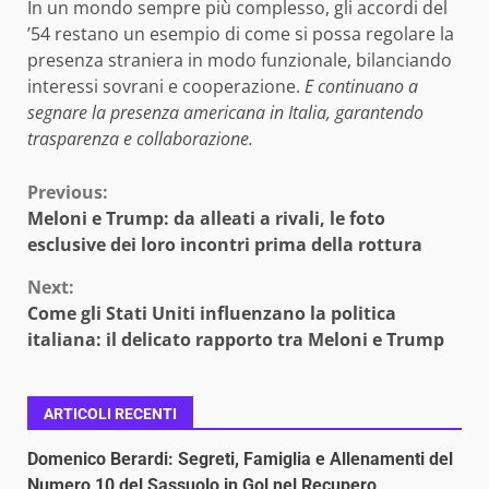
In un mondo sempre più complesso, gli accordi del
’54 restano un esempio di come si possa regolare la
presenza straniera in modo funzionale, bilanciando
interessi sovrani e cooperazione.
E continuano a
segnare la presenza americana in Italia, garantendo
trasparenza e collaborazione.
Continue
Previous:
Meloni e Trump: da alleati a rivali, le foto
Reading
esclusive dei loro incontri prima della rottura
Next:
Come gli Stati Uniti influenzano la politica
italiana: il delicato rapporto tra Meloni e Trump
ARTICOLI RECENTI
Domenico Berardi: Segreti, Famiglia e Allenamenti del
Numero 10 del Sassuolo in Gol nel Recupero