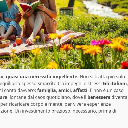
rso, quasi una necessità impellente.
Non si tratta più solo
n equilibrio spesso smarrito tra impegni e stress.
Gli italiani
,
hi conta davvero:
famiglia
,
amici
,
affetti
. E non è un caso
ura
, lontane dal caos quotidiano, dove il
benessere
diventa
er ricaricare corpo e mente, per vivere esperienze
razione. Un investimento prezioso, necessario, prima di