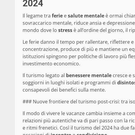
2024
Il legame tra
ferie
e
salute mentale
è ormai chiar
sovraccarico mentale, riduce ansia e depressione e 
mondo dove lo
stress
è all’ordine del giorno, il 
Le ferie danno il tempo per rallentare, riflettere e
concentrazione, produce di più e mantiene un equ
istituzioni spingono per politiche di lavoro più f
investimento economico.
Il turismo legato al
benessere mentale
cresce e s
soggiorni in luoghi isolati e programmi di
disinto
consapevoli dei benefici sulla mente.
### Nuove frontiere del turismo post-crisi: tra is
Il modo di vivere le vacanze cambia insieme a come 
relazioni più autentiche va di pari passo con la ri
e ritmi frenetici. Così il turismo del 2024 ha due
occasioni di
incontro
e
condivisione
.