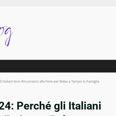
li Italiani Non Rinunciano alle Ferie per Relax e Tempo in Famiglia
4: Perché gli Italiani