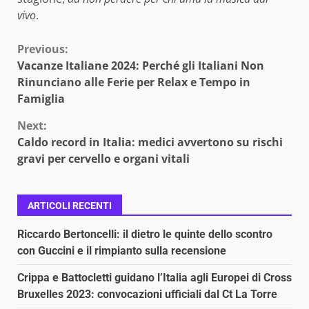
vivo
.
Continue
Previous:
Vacanze Italiane 2024: Perché gli Italiani Non
Reading
Rinunciano alle Ferie per Relax e Tempo in
Famiglia
Next:
Caldo record in Italia: medici avvertono su rischi
gravi per cervello e organi vitali
ARTICOLI RECENTI
Riccardo Bertoncelli: il dietro le quinte dello scontro
con Guccini e il rimpianto sulla recensione
Crippa e Battocletti guidano l’Italia agli Europei di Cross
Bruxelles 2023: convocazioni ufficiali dal Ct La Torre