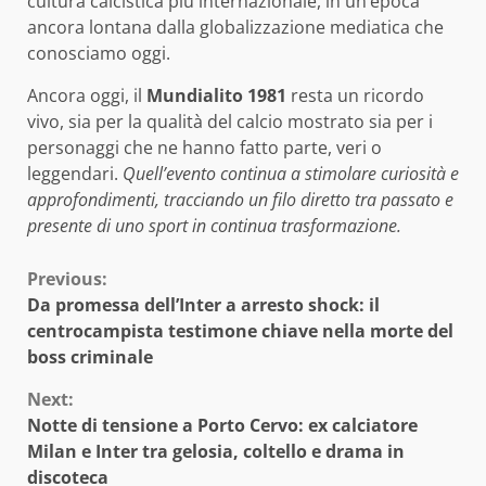
cultura calcistica più internazionale, in un’epoca
ancora lontana dalla globalizzazione mediatica che
conosciamo oggi.
Ancora oggi, il
Mundialito 1981
resta un ricordo
vivo, sia per la qualità del calcio mostrato sia per i
personaggi che ne hanno fatto parte, veri o
leggendari.
Quell’evento continua a stimolare curiosità e
approfondimenti, tracciando un filo diretto tra passato e
presente di uno sport in continua trasformazione.
Continue
Previous:
Da promessa dell’Inter a arresto shock: il
Reading
centrocampista testimone chiave nella morte del
boss criminale
Next:
Notte di tensione a Porto Cervo: ex calciatore
Milan e Inter tra gelosia, coltello e drama in
discoteca