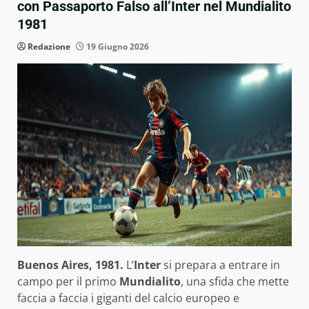
con Passaporto Falso all’Inter nel Mundialito
1981
Redazione
19 Giugno 2026
Buenos Aires, 1981.
L’
Inter
si prepara a entrare in
campo per il primo
Mundialito
, una sfida che mette
faccia a faccia i giganti del calcio europeo e