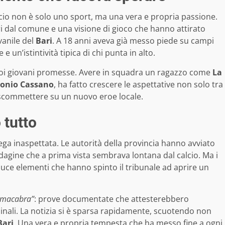
alcio non è solo uno sport, ma una vera e propria passione.
ri dal comune e una visione di gioco che hanno attirato
vanile del
Bari
. A 18 anni aveva già messo piede su campi
 un’istintività tipica di chi punta in alto.
uoi giovani promesse. Avere in squadra un ragazzo come
La
onio Cassano
, ha fatto crescere le aspettative non solo tra
i a scommettere su un nuovo eroe locale.
 tutto
ga inaspettata. Le autorità della provincia hanno avviato
agine che a prima vista sembrava lontana dal calcio. Ma i
 luce elementi che hanno spinto il tribunale ad aprire un
“macabra”
: prove documentate che attesterebbero
inali. La notizia si è sparsa rapidamente, scuotendo non
Bari
. Una vera e propria tempesta che ha messo fine a ogni