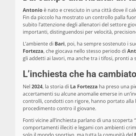
Antonio
è nato e cresciuto in una città dove il c
Fin da piccolo ha mostrato un controllo palla fuo
subito l’attenzione degli allenatori del settore gio
importanti, distinguendosi per velocità, precisione e
L’ambiente di
Bari
, poi, ha sempre sostenuto i s
Fortezza
, che giocava nello stesso periodo di
Ant
gli addetti ai lavori, ma anche tra i tifosi, pront
L’inchiesta che ha cambiato
Nel
2024
, la storia di
La Fortezza
ha preso una pie
accertamenti su alcune anomalie emerse in un’ind
controlli, condotti con rigore, hanno portato alla
procedimento contro il giovane.
Fonti vicine all’inchiesta parlano di una scoperta
comportamenti illeciti e legami con ambienti crim
solo il mondo sportivo, ma tutta la comunità del