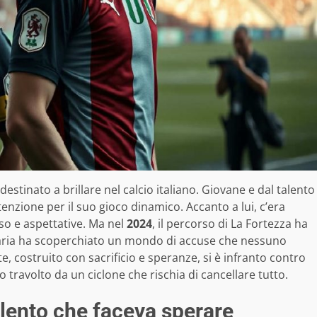
 destinato a brillare nel calcio italiano. Giovane e dal talento
attenzione per il suo gioco dinamico. Accanto a lui, c’era
so e aspettative. Ma nel
2024
, il percorso di La Fortezza ha
ziaria ha scoperchiato un mondo di accuse che nessuno
costruito con sacrificio e speranze, si è infranto contro
o travolto da un ciclone che rischia di cancellare tutto.
alento che faceva sperare