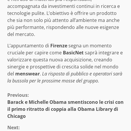
accompagnata da investimenti continui in ricerca e
tecnologie pulite. L’obiettivo è offrire un prodotto
che sia non solo più attento all’ambiente ma anche
più performante, rispondendo alle nuove esigenze
del mercato.
L’appuntamento di
Firenze
segna un momento
cruciale per capire come
BasicNet
saprà integrare e
valorizzare questa nuova acquisizione, creando
sinergie e prospettive di crescita solide nel mondo
del
menswear
.
La risposta di pubblico e operatori sarà
la bussola per le prossime mosse del gruppo.
Continue
Previous:
Barack e Michelle Obama smentiscono le crisi con
Reading
il primo ritratto di coppia alla Obama Library di
Chicago
Next: