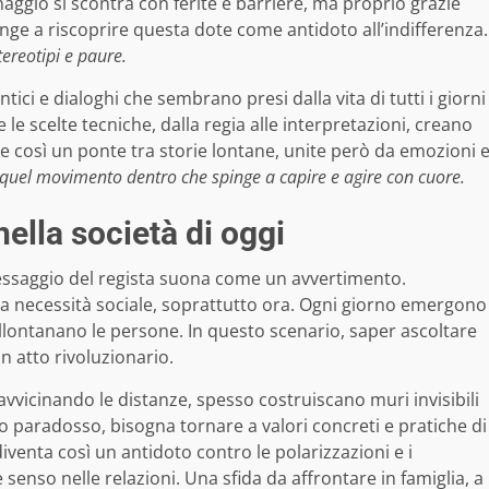
ggio si scontra con ferite e barriere, ma proprio grazie
inge a riscoprire questa dote come antidoto all’indifferenza.
tereotipi e paure.
entici e dialoghi che sembrano presi dalla vita di tutti i giorni
e le scelte tecniche, dalla regia alle interpretazioni, creano
ce così un ponte tra storie lontane, unite però da emozioni 
quel movimento dentro che spinge a capire e agire con cuore.
ella società di oggi
essaggio del regista suona come un avvertimento.
a necessità sociale, soprattutto ora. Ogni giorno emergono
 allontanano le persone. In questo scenario, saper ascoltare
un atto rivoluzionario.
 avvicinando le distanze, spesso costruiscano muri invisibili
o paradosso, bisogna tornare a valori concreti e pratiche di
iventa così un antidoto contro le polarizzazioni e i
senso nelle relazioni. Una sfida da affrontare in famiglia, a