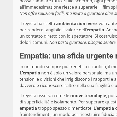
possa cambiare tutto. Sullo schermo, ogni persona
all’immedesimazione riesce a superarle. Il film sp
Non offre soluzioni facili, ma invita a guardare oltre s
Il regista ha scelto
ambientazioni vere
, volti aut
per rendere tangibile il valore dell’
empatia
. Anch
un contatto diretto con lo spettatore. Si costruis
dolori comuni.
Non basta guardare, bisogna sentire 
Empatia: una sfida urgente n
In un mondo sempre più frenetico e caotico, il m
L’empatia
non è solo un valore personale, ma un
tensioni e divisioni che irrigidiscono i rapporti e
davvero e riconoscere l’altro nella sua fragilità è 
Il regista osserva come le
nuove tecnologie
, pur
di superficialità e isolamento. Per superare quest
empatia
troppo spesso dimenticate.
L’empatia
d
fraintendimenti, un modo per ricostruire fiducia e 