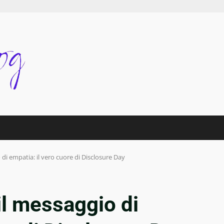
 di empatia: il vero cuore di Disclosure Day
il messaggio di