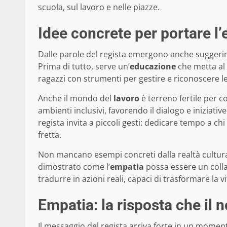
scuola, sul lavoro e nelle piazze.
Idee concrete per portare l’em
Dalle parole del regista emergono anche suggerim
Prima di tutto, serve un’
educazione
che metta al c
ragazzi con strumenti per gestire e riconoscere le 
Anche il mondo del
lavoro
è terreno fertile per c
ambienti inclusivi, favorendo il dialogo e iniziati
regista invita a piccoli gesti: dedicare tempo a chi
fretta.
Non mancano esempi concreti dalla realtà cultural
dimostrato come l’
empatia
possa essere un colla
tradurre in azioni reali, capaci di trasformare la v
Empatia: la risposta che il
Il messaggio del regista arriva forte in un mome