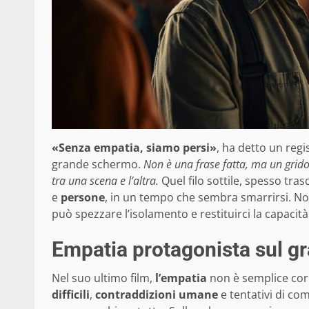
«Senza empatia, siamo persi»
, ha detto un regi
grande schermo.
Non è una frase fatta, ma un grido c
tra una scena e l’altra.
Quel filo sottile, spesso tra
e
persone
, in un tempo che sembra smarrirsi. N
può spezzare l’isolamento e restituirci la capacità
Empatia protagonista sul 
Nel suo ultimo film,
l’empatia
non è semplice corn
difficili
,
contraddizioni umane
e tentativi di co