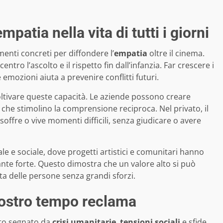
patia nella vita di tutti i giorni
enti concreti per diffondere l’
empatia
oltre il cinema.
entro l’ascolto e il rispetto fin dall’infanzia. Far crescere i
emozioni aiuta a prevenire conflitti futuri.
oltivare queste capacità. Le aziende possono creare
ve che stimolino la comprensione reciproca. Nel privato, il
 soffre o vive momenti difficili, senza giudicare o avere
e e sociale, dove progetti artistici e comunitari hanno
nte forte. Questo dimostra che un valore alto si può
ita delle persone senza grandi sforzi.
 nostro tempo reclama
nto segnato da
crisi umanitarie
,
tensioni sociali
e sfide