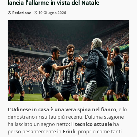
lancia l’allarme in vista del Natale
Redazione
10 Giugno 2026
L’Udinese in casa è una vera spina nel fianco
, e lo
dimostrano i risultati più recenti. L’ultima stagione
ha lasciato un segno netto: il
tecnico attuale
ha
perso pesantemente in
Friuli
, proprio come tanti