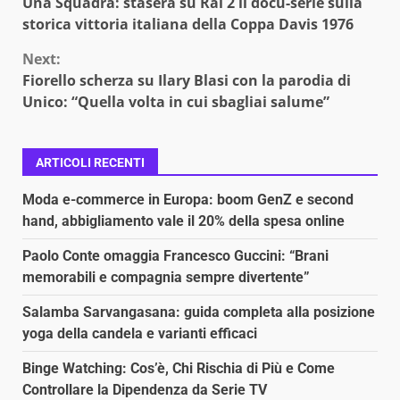
Una Squadra: stasera su Rai 2 il docu-serie sulla
Reading
storica vittoria italiana della Coppa Davis 1976
Next:
Fiorello scherza su Ilary Blasi con la parodia di
Unico: “Quella volta in cui sbagliai salume”
ARTICOLI RECENTI
Moda e-commerce in Europa: boom GenZ e second
hand, abbigliamento vale il 20% della spesa online
Paolo Conte omaggia Francesco Guccini: “Brani
memorabili e compagnia sempre divertente”
Salamba Sarvangasana: guida completa alla posizione
yoga della candela e varianti efficaci
Binge Watching: Cos’è, Chi Rischia di Più e Come
Controllare la Dipendenza da Serie TV