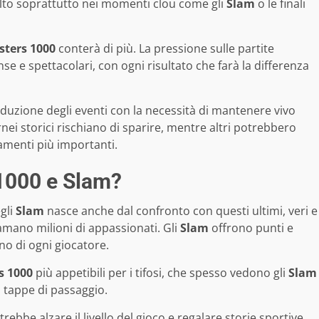
alto soprattutto nei momenti clou come gli
Slam
o le finali
ters 1000
conterà di più. La pressione sulle partite
nse e spettacolari, con ogni risultato che farà la differenza
riduzione degli eventi con la necessità di mantenere vivo
rnei storici rischiano di sparire, mentre altri potrebbero
menti più importanti.
1000 e Slam?
egli
Slam
nasce anche dal confronto con questi ultimi, veri e
mano milioni di appassionati. Gli
Slam
offrono punti e
no di ogni giocatore.
s 1000
più appetibili per i tifosi, che spesso vedono gli
Slam
 tappe di passaggio.
trebbe alzare il livello del gioco e regalare storie sportive