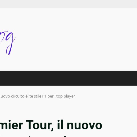
nuovo circuito élite stile F1 per i top player
mier Tour, il nuovo