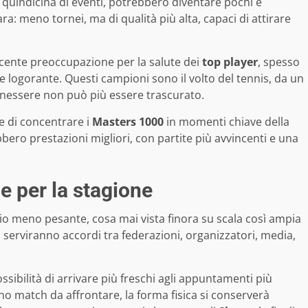
 quindicina di eventi, potrebbero diventare pochi e
iara: meno tornei, ma di qualità più alta, capaci di attirare
cente preoccupazione per la salute dei
top player
, spesso
e logorante. Questi campioni sono il volto del tennis, da un
benessere non può più essere trascurato.
e di concentrare i
Masters 1000
in momenti chiave della
ebbero prestazioni migliori, con partite più avvincenti e una
e per la stagione
io meno pesante, cosa mai vista finora su scala così ampia
 serviranno accordi tra federazioni, organizzatori, media,
ossibilità di arrivare più freschi agli appuntamenti più
no match da affrontare, la forma fisica si conserverà