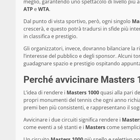
meglio, garantendo uno spettacolo di livello più 
ATP
e
WTA
.
Dal punto di vista sportivo, però, ogni singolo
Mas
crescerà, e questo potrà tradursi in sfide più inte
in classifica e prestigio.
Gli organizzatori, invece, dovranno bilanciare la 
l’interesse del pubblico e degli sponsor. Alcuni to
guadagnare spazio e prestigio ospitando appunta
Perché avvicinare Masters 
L’idea di rendere i
Masters 1000
quasi alla pari d
propri monumenti del tennis che ogni anno richia
premi ben più consistenti, e rappresentano il sog
Avvicinare i due circuiti significa rendere i
Master
come eventi a sé stanti e i
Masters
come semplici
Un circuito
Masters 1000
più snello e selettivo po