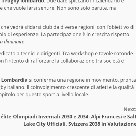
 il
rugby lombardo
. Due date spiccano in calendario e
 che vuole farsi sentire. Non sono solo partite, ma
he vedrà sfidarsi club da diverse regioni, con l’obiettivo di
mbio di esperienze. La partecipazione è in crescita rispetto
 a diminuire
.
icato a tecnici e dirigenti. Tra workshop e tavole rotonde
on l’intento di rafforzare la collaborazione tra società e
a
Lombardia
si conferma una regione in movimento, pronta
 italiano. Il coinvolgimento crescente di atleti e la qualità
pitolo per questo sport a livello locale.
Next
élite
Olimpiadi Invernali 2030 e 2034: Alpi Francesi e Sal
Lake City Ufficiali, Svizzera 2038 in Valutazion