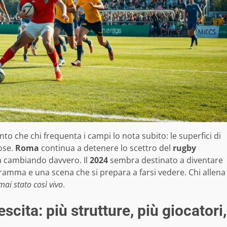
anto che chi frequenta i campi lo nota subito: le superfici di
ose.
Roma
continua a detenere lo scettro del
rugby
ta cambiando davvero. Il
2024
sembra destinato a diventare
ramma e una scena che si prepara a farsi vedere. Chi allena
ai stato così vivo
.
cita: più strutture, più giocatori,