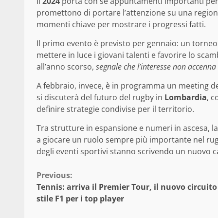
Il
2024
porta con sé appuntamenti importanti per
promettono di portare l’attenzione su una regione
momenti chiave per mostrare i progressi fatti.
Il primo evento è previsto per gennaio: un torneo c
mettere in luce i giovani talenti e favorire lo sca
all’anno scorso,
segnale che l’interesse non accenna
A febbraio, invece, è in programma un meeting ded
si discuterà del futuro del rugby in
Lombardia
, c
definire strategie condivise per il territorio.
Tra strutture in espansione e numeri in ascesa, l
a giocare un ruolo sempre più importante nel rugby
degli eventi sportivi stanno scrivendo un nuovo ca
Continue
Previous:
Tennis: arriva il Premier Tour, il nuovo circuito 
Reading
stile F1 per i top player