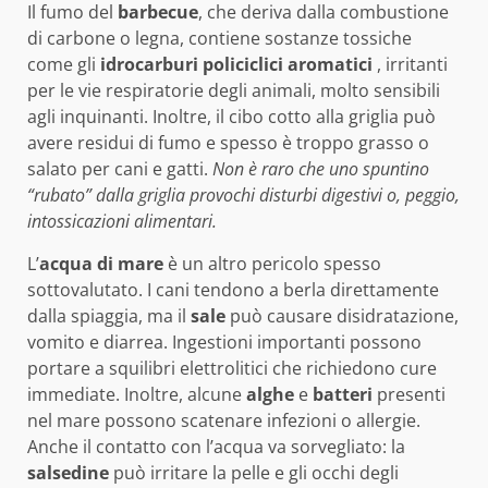
Il fumo del
barbecue
, che deriva dalla combustione
di carbone o legna, contiene sostanze tossiche
come gli
idrocarburi policiclici aromatici
, irritanti
per le vie respiratorie degli animali, molto sensibili
agli inquinanti. Inoltre, il cibo cotto alla griglia può
avere residui di fumo e spesso è troppo grasso o
salato per cani e gatti.
Non è raro che uno spuntino
“rubato” dalla griglia provochi disturbi digestivi o, peggio,
intossicazioni alimentari.
L’
acqua di mare
è un altro pericolo spesso
sottovalutato. I cani tendono a berla direttamente
dalla spiaggia, ma il
sale
può causare disidratazione,
vomito e diarrea. Ingestioni importanti possono
portare a squilibri elettrolitici che richiedono cure
immediate. Inoltre, alcune
alghe
e
batteri
presenti
nel mare possono scatenare infezioni o allergie.
Anche il contatto con l’acqua va sorvegliato: la
salsedine
può irritare la pelle e gli occhi degli