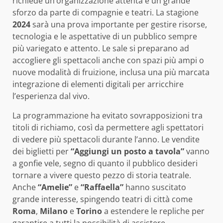
richiede un’organizzazione attenta e un grande
sforzo da parte di compagnie e teatri. La stagione
2024
sarà una prova importante per gestire risorse,
tecnologia e le aspettative di un pubblico sempre
più variegato e attento. Le sale si preparano ad
accogliere gli spettacoli anche con spazi più ampi o
nuove modalità di fruizione, inclusa una più marcata
integrazione di elementi digitali per arricchire
l’esperienza dal vivo.
La programmazione ha evitato sovrapposizioni tra
titoli di richiamo, così da permettere agli spettatori
di vedere più spettacoli durante l’anno. Le vendite
dei biglietti per
“Aggiungi un posto a tavola”
vanno
a gonfie vele, segno di quanto il pubblico desideri
tornare a vivere questo pezzo di storia teatrale.
Anche
“Amelie”
e
“Raffaella”
hanno suscitato
grande interesse, spingendo teatri di città come
Roma
,
Milano
e
Torino
a estendere le repliche per
garantire a tutti la possibilità di assistere.