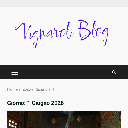
Skip
to
content
PRIMARY
MENU
Home
2026
Giugno
1
Giorno:
1 Giugno 2026