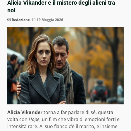
Alicia Vikander e il mistero degli alieni tra
noi
Redazione
19 Maggio 2026
Alicia Vikander
torna a far parlare di sé, questa
volta con
Hope
, un film che vibra di emozioni forti e
intensità rare. Al suo fianco c’è il marito, e insieme