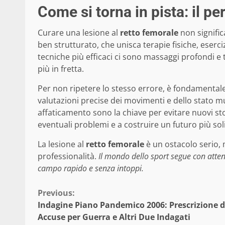
Come si torna in pista: il p
Curare una lesione al
retto femorale
non signific
ben strutturato, che unisca terapie fisiche, esercizi
tecniche più efficaci ci sono massaggi profondi e
più in fretta.
Per non ripetere lo stesso errore, è fondamental
valutazioni precise dei movimenti e dello stato mu
affaticamento sono la chiave per evitare nuovi st
eventuali problemi e a costruire un futuro più soli
La lesione al
retto femorale
è un ostacolo serio,
professionalità.
Il mondo dello sport segue con attenz
campo rapido e senza intoppi.
Continue
Previous:
Indagine Piano Pandemico 2006: Prescrizione d
Reading
Accuse per Guerra e Altri Due Indagati