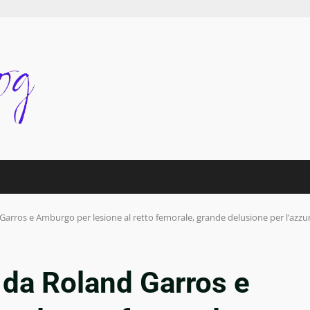
Garros e Amburgo per lesione al retto femorale, grande delusione per l’azzu
 da Roland Garros e