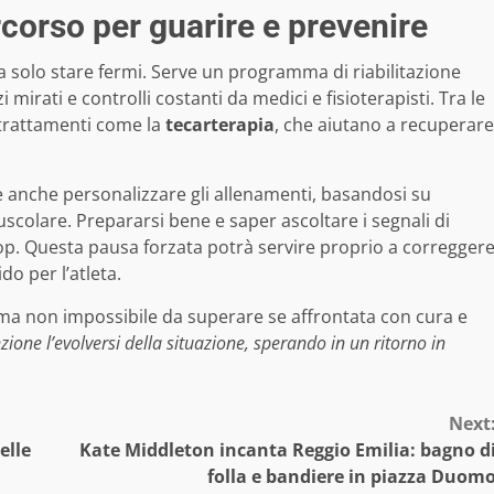
ercorso per guarire e prevenire
a solo stare fermi. Serve un programma di riabilitazione
 mirati e controlli costanti da medici e fisioterapisti. Tra le
 trattamenti come la
tecarterapia
, che aiutano a recuperare
e anche personalizzare gli allenamenti, basandosi su
scolare. Prepararsi bene e saper ascoltare i segnali di
op. Questa pausa forzata potrà servire proprio a corregger
do per l’atleta.
 ma non impossibile da superare se affrontata con cura e
ione l’evolversi della situazione, sperando in un ritorno in
Next
elle
Kate Middleton incanta Reggio Emilia: bagno d
folla e bandiere in piazza Duom