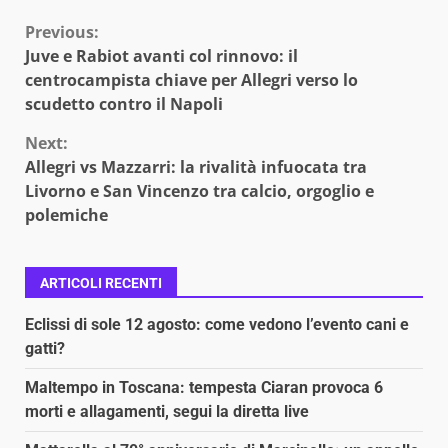
Continue
Previous:
Juve e Rabiot avanti col rinnovo: il
Reading
centrocampista chiave per Allegri verso lo
scudetto contro il Napoli
Next:
Allegri vs Mazzarri: la rivalità infuocata tra
Livorno e San Vincenzo tra calcio, orgoglio e
polemiche
ARTICOLI RECENTI
Eclissi di sole 12 agosto: come vedono l’evento cani e
gatti?
Maltempo in Toscana: tempesta Ciaran provoca 6
morti e allagamenti, segui la diretta live