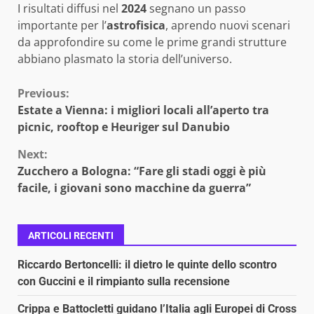
I risultati diffusi nel
2024
segnano un passo
importante per l’
astrofisica
, aprendo nuovi scenari
da approfondire su come le prime grandi strutture
abbiano plasmato la storia dell’universo.
Continue
Previous:
Estate a Vienna: i migliori locali all’aperto tra
Reading
picnic, rooftop e Heuriger sul Danubio
Next:
Zucchero a Bologna: “Fare gli stadi oggi è più
facile, i giovani sono macchine da guerra”
ARTICOLI RECENTI
Riccardo Bertoncelli: il dietro le quinte dello scontro
con Guccini e il rimpianto sulla recensione
Crippa e Battocletti guidano l’Italia agli Europei di Cross