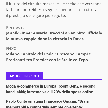
il futuro del circuito maschile. Le scelte che verranno
fatte ora potrebbero segnare per anni la struttura e
il prestigio delle gare più seguite.
Continue
Previous:
Jannik Sinner e Maria Braccini a San Siro: ufficiale
Reading
la nuova coppia dopo la vittoria in Davis
Next:
Milano Capitale del Padel: Crescono Campi e
Praticanti tra Premier con le Stelle ed Expo
ARTICOLI RECENTI
Moda e-commerce in Europa: boom GenZ e second
hand, abbigliamento vale il 20% della spesa online
Paolo Conte omaggia Francesco Guccini: “Brani
memorabili e compagnia sempre divertente”