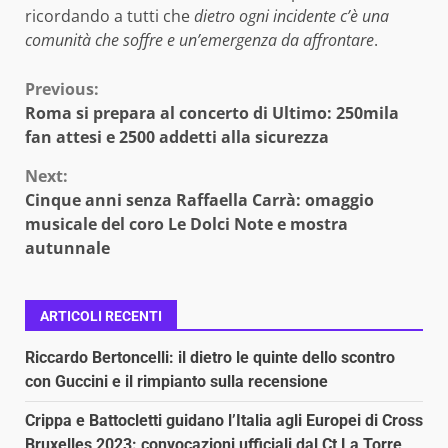
ricordando a tutti che
dietro ogni incidente c’è una
comunità che soffre e un’emergenza da affrontare
.
Continue
Previous:
Roma si prepara al concerto di Ultimo: 250mila
Reading
fan attesi e 2500 addetti alla sicurezza
Next:
Cinque anni senza Raffaella Carrà: omaggio
musicale del coro Le Dolci Note e mostra
autunnale
ARTICOLI RECENTI
Riccardo Bertoncelli: il dietro le quinte dello scontro
con Guccini e il rimpianto sulla recensione
Crippa e Battocletti guidano l’Italia agli Europei di Cross
Bruxelles 2023: convocazioni ufficiali dal Ct La Torre