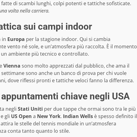
atte di scambi lunghi, colpi potenti e tattiche sofisticate.
na volta nella carriera.
tattica sui campi indoor
a in
Europa
per la stagione indoor. Qui si cambia
nte vento né sole, e un’atmosfera più raccolta. È il momento
 un ambiente più tecnico e controllato.
e
Vienna
sono molto apprezzati dal pubblico, che ama il
te settimane sono anche un banco di prova per chi vuole
 dove riflessi pronti e tattiche veloci fanno la differenza.
i appuntamenti chiave negli USA
ta negli
Stati Uniti
per due tappe che ormai sono tra le più
 e gli
US Open
a
New York
.
Indian Wells
è spesso definito il
 attira le stelle del tennis mondiale in un’atmosfera
nza conta tanto quanto lo stile.