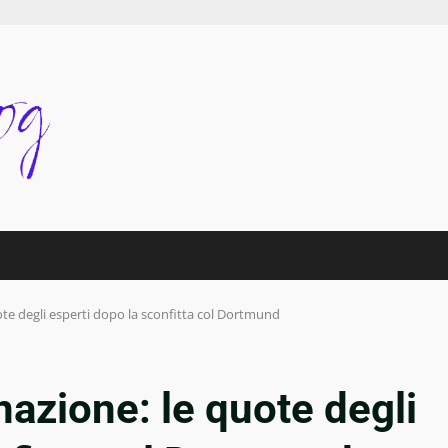
uote degli esperti dopo la sconfitta col Dortmund
inazione: le quote degli