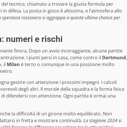
e del tecnico, chiamato a trovare la giusta formula per
in difesa. La posta in gioco è altissima, e l’atmosfera allo
a speranza rossonera si aggrappa a questa ultima chance per
n: numeri e rischi
enante finora. Dopo un avvio incoraggiante, alcune partite
centrazione. I punti persi in casa, come contro il
Dortmund
,
, il
Milan
è terzo o comunque in una posizione molto
metro.
ogna gestire con attenzione i prossimi impegni. I calcoli
vorevoli degli altri. Il morale della squadra e la forma fisica
e di difendersi con attenzione. Ogni partita è ormai una
che la difficoltà di un girone molto equilibrato. Non
dattarsi in fretta e mostrare continuità.
La stagione 2024 si