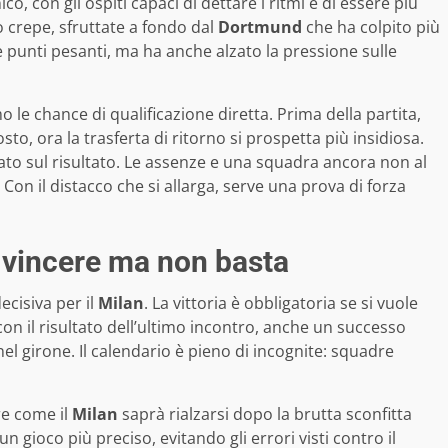
o, con gli ospiti capaci di dettare i ritmi e di essere più
crepe, sfruttate a fondo dal
Dortmund
che ha colpito più
e punti pesanti, ma ha anche alzato la pressione sulle
 le chance di qualificazione diretta. Prima della partita,
to, ora la trasferta di ritorno si prospetta più insidiosa.
sato sul risultato. Le assenze e una squadra ancora non al
on il distacco che si allarga, serve una prova di forza
 vincere ma non basta
decisiva per il
Milan
. La vittoria è obbligatoria se si vuole
 con il risultato dell’ultimo incontro, anche un successo
l girone. Il calendario è pieno di incognite: squadre
re come il
Milan
saprà rialzarsi dopo la brutta sconfitta
 gioco più preciso, evitando gli errori visti contro il