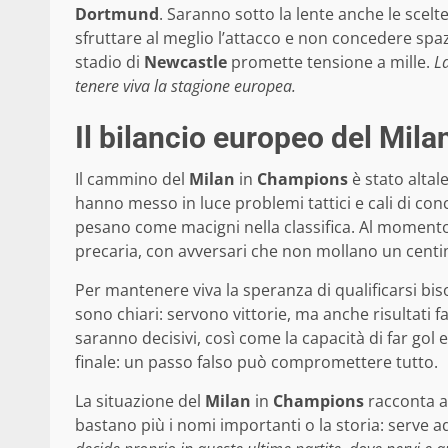
Dortmund
. Saranno sotto la lente anche le scelt
sfruttare al meglio l’attacco e non concedere spazi 
stadio di
Newcastle
promette tensione a mille.
L
tenere viva la stagione europea.
Il bilancio europeo del Mila
Il cammino del
Milan
in
Champions
è stato altal
hanno messo in luce problemi tattici e cali di con
pesano come macigni nella classifica. Al momento
precaria, con avversari che non mollano un centi
Per mantenere viva la speranza di qualificarsi bis
sono chiari: servono vittorie, ma anche risultati fa
saranno decisivi, così come la capacità di far gol 
finale: un passo falso può compromettere tutto.
La situazione del
Milan
in
Champions
racconta an
bastano più i nomi importanti o la storia: serve a