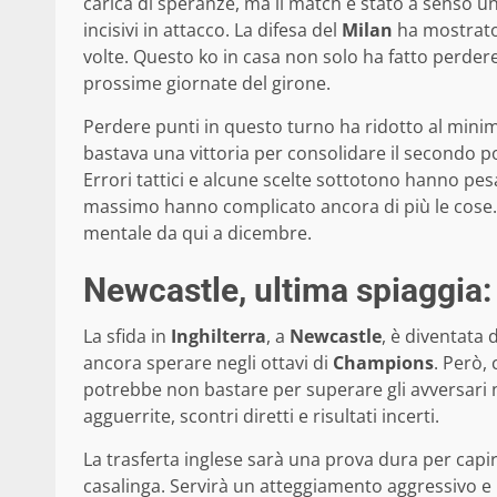
carica di speranze, ma il match è stato a senso unic
incisivi in attacco. La difesa del
Milan
ha mostrato 
volte. Questo ko in casa non solo ha fatto perder
prossime giornate del girone.
Perdere punti in questo turno ha ridotto al minimo
bastava una vittoria per consolidare il secondo pos
Errori tattici e alcune scelte sottotono hanno pe
massimo hanno complicato ancora di più le cose. C
mentale da qui a dicembre.
Newcastle, ultima spiaggia:
La sfida in
Inghilterra
, a
Newcastle
, è diventata 
ancora sperare negli ottavi di
Champions
. Però,
potrebbe non bastare per superare gli avversari ne
agguerrite, scontri diretti e risultati incerti.
La trasferta inglese sarà una prova dura per capi
casalinga. Servirà un atteggiamento aggressivo e un