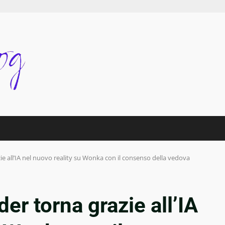
ie all’IA nel nuovo reality su Wonka con il consenso della vedova
er torna grazie all’IA