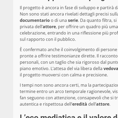
Il progetto è ancora in fase di sviluppo e partirà
Non sono stati ancora rivelati dettagli precisi sul
documentario
o di una
serie
. Da quanto filtra, s
privata dell’
attore
, per offrire un quadro più uma
celebrazione, entrando in una riflessione più pro
sul rapporto con il pubblico.
È confermato anche il coinvolgimento di persone 
pronte a offrire testimonianze dirette. Il raccon
personali, con un taglio che sia rigoroso dal pun
piano emotivo. L’attesa del via libera della
vedov
il progetto muoversi con calma e precisione.
I tempi non sono ancora certi, ma la partecipazio
termine entro un arco temporale ragionevole, vist
fan seguono con attenzione, consapevoli che si tr
autentica e rispettosa dell’
eredità
dell’
attore
.
L’eco mediatica e il valore