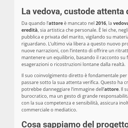
La vedova, custode attenta d
Da quando l’
attore
è mancato nel
2016
, la
vedov
eredità
, sia artistica che personale. È lei che, ne
pubblica e privata del marito, vigilando su materia
riguardano. L’ultimo via libera a questo nuovo pr
nuove narrazioni, con l’intento di offrire un ritra
mantenere un equilibrio, basando il racconto su f
esagerazioni o ricostruzioni lontane dalla realtà.
Il suo coinvolgimento diretto è fondamentale per g
passare sotto la sua attenta verifica. Questo ha c
potrebbe danneggiare l’immagine dell’
attore
. Il
burocratico, ma un gesto di grande responsabilit
con la sua competenza e sensibilità, assicura inol
commerciale o mediatico.
Cosa sappiamo del progetto s