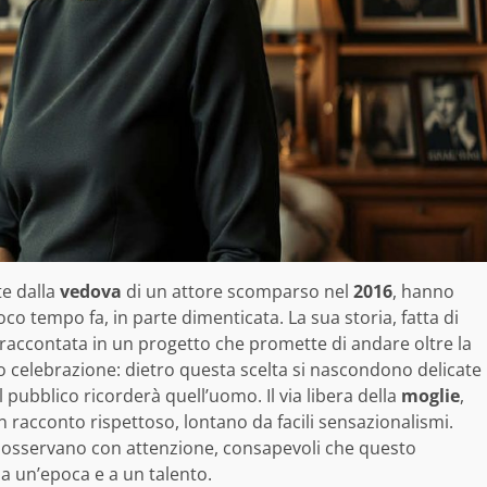
te dalla
vedova
di un attore scomparso nel
2016
, hanno
poco tempo fa, in parte dimenticata. La sua storia, fatta di
e raccontata in un progetto che promette di andare oltre la
 o celebrazione: dietro questa scelta si nascondono delicate
l pubblico ricorderà quell’uomo. Il via libera della
moglie
,
n racconto rispettoso, lontano da facili sensazionalismi.
ti osservano con attenzione, consapevoli che questo
a un’epoca e a un talento.