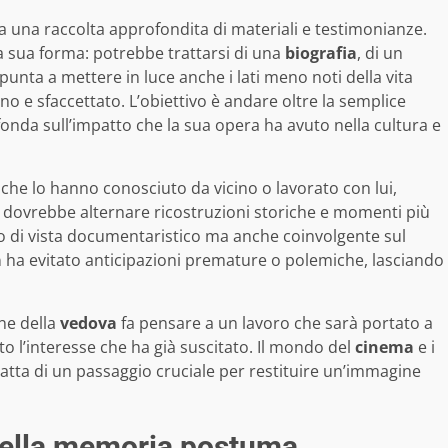
 da una raccolta approfondita di materiali e testimonianze.
la sua forma: potrebbe trattarsi di una
biografia
, di un
i punta a mettere in luce anche i lati meno noti della vita
no e sfaccettato. L’obiettivo è andare oltre la semplice
fonda sull’impatto che la sua opera ha avuto nella cultura e
che lo hanno conosciuto da vicino o lavorato con lui,
to dovrebbe alternare ricostruzioni storiche e momenti più
to di vista documentaristico ma anche coinvolgente sul
a
ha evitato anticipazioni premature o polemiche, lasciando
ne della
vedova
fa pensare a un lavoro che sarà portato a
o l’interesse che ha già suscitato. Il mondo del
cinema
e i
atta di un passaggio cruciale per restituire un’immagine
 della memoria postuma