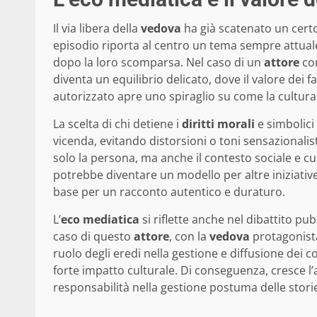
Il via libera della
vedova
ha già scatenato un cert
episodio riporta al centro un tema sempre attual
dopo la loro scomparsa. Nel caso di un
attore
con
diventa un equilibrio delicato, dove il valore dei fa
autorizzato apre uno spiraglio su come la cultura
La scelta di chi detiene i
diritti morali
e simbolici
vicenda, evitando distorsioni o toni sensazionali
solo la persona, ma anche il contesto sociale e cult
potrebbe diventare un modello per altre iniziati
base per un racconto autentico e duraturo.
L’
eco mediatica
si riflette anche nel dibattito pu
caso di questo
attore
, con la
vedova
protagonista
ruolo degli eredi nella gestione e diffusione dei 
forte impatto culturale. Di conseguenza, cresce l
responsabilità nella gestione postuma delle stori