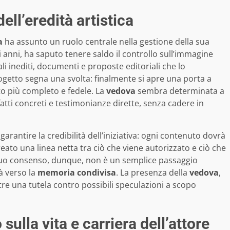
ell’eredità artistica
a
ha assunto un ruolo centrale nella gestione della sua
gli anni, ha saputo tenere saldo il controllo sull’immagine
li inediti, documenti e proposte editoriali che lo
ogetto segna una svolta: finalmente si apre una porta a
tto più completo e fedele. La
vedova
sembra determinata a
atti concreti e testimonianze dirette, senza cadere in
arantire la credibilità dell’iniziativa: ogni contenuto dovrà
reato una linea netta tra ciò che viene autorizzato e ciò che
 suo consenso, dunque, non è un semplice passaggio
à verso la
memoria condivisa
. La presenza della
vedova
,
tre una tutela contro possibili speculazioni a scopo
ulla vita e carriera dell’attore