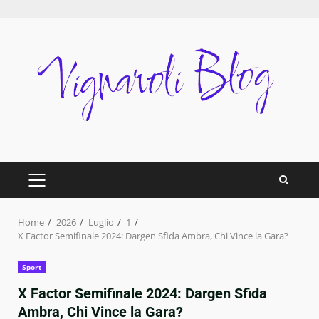
Skip
to
content
PRIMARY
MENU
Home
2026
Luglio
1
X Factor Semifinale 2024: Dargen Sfida Ambra, Chi Vince la Gara?
Sport
X Factor Semifinale 2024: Dargen Sfida
Ambra, Chi Vince la Gara?