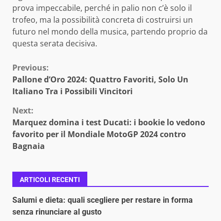
prova impeccabile, perché in palio non c’è solo il
trofeo, ma la possibilità concreta di costruirsi un
futuro nel mondo della musica, partendo proprio da
questa serata decisiva.
Continue
Previous:
Pallone d’Oro 2024: Quattro Favoriti, Solo Un
Reading
Italiano Tra i Possibili Vincitori
Next:
Marquez domina i test Ducati: i bookie lo vedono
favorito per il Mondiale MotoGP 2024 contro
Bagnaia
ARTICOLI RECENTI
Salumi e dieta: quali scegliere per restare in forma
senza rinunciare al gusto