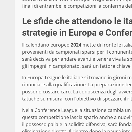
finali di entrambe le competizioni, a conferma dell
Le sfide che attendono le it
strategie in Europa e Conf
Il calendario europeo
2024
mette di fronte le itali
provenienti da campionati sparsi per il continente.
sarà decisiva per andare avanti e tenere viva la 
gli impegni in campionato, sarà un fattore chiave
In Europa League le italiane si trovano in gironi 
rinunciare alla qualificazione. La preparazione tec
possono costare caro. La conoscenza degli avversar
tattiche su misura, con l’obiettivo di spezzare il r
Nella Conference League la situazione cambia un p
questa competizione lascia spazio anche a nuovi ta
il possesso palla e la solidità difensiva, sarà fo
eliminazione diretta. Il rientro dopo la pausa inte