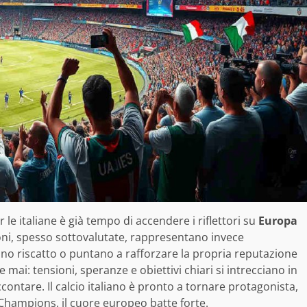
le italiane è già tempo di accendere i riflettori su
Europa
ni, spesso sottovalutate, rappresentano invece
ano riscatto o puntano a rafforzare la propria reputazione
che mai: tensioni, speranze e obiettivi chiari si intrecciano in
ontare. Il calcio italiano è pronto a tornare protagonista,
 Champions, il cuore europeo batte forte.