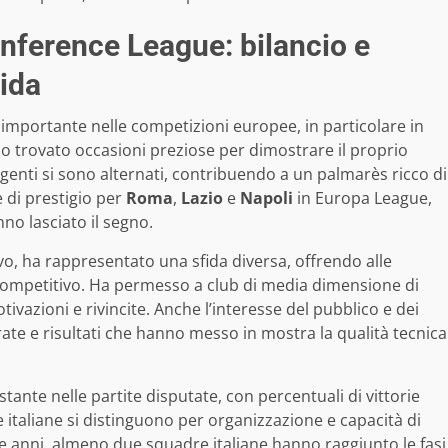
onference League: bilancio e
lida
mportante nelle competizioni europee, in particolare in
o trovato occasioni preziose per dimostrare il proprio
ergenti si sono alternati, contribuendo a un palmarès ricco di
e di prestigio per
Roma
,
Lazio
e
Napoli
in Europa League,
nno lasciato il segno.
, ha rappresentato una sfida diversa, offrendo alle
ompetitivo. Ha permesso a club di media dimensione di
ivazioni e rivincite. Anche l’interesse del pubblico e dei
rate e risultati che hanno messo in mostra la qualità tecnica
ante nelle partite disputate, con percentuali di vittorie
e italiane si distinguono per organizzazione e capacità di
nque anni, almeno due squadre italiane hanno raggiunto le fasi