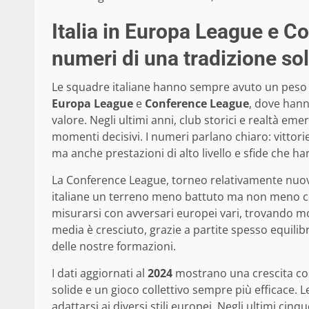
Italia in Europa League e C
numeri di una tradizione so
Le squadre italiane hanno sempre avuto un peso i
Europa League
e
Conference League
, dove hann
valore. Negli ultimi anni, club storici e realtà em
momenti decisivi. I numeri parlano chiaro: vittori
ma anche prestazioni di alto livello e sfide che ha
La Conference League, torneo relativamente nuovo
italiane un terreno meno battuto ma non meno c
misurarsi con avversari europei vari, trovando mot
media è cresciuto, grazie a partite spesso equilib
delle nostre formazioni.
I dati aggiornati al
2024
mostrano una crescita cost
solide e un gioco collettivo sempre più efficace. L
adattarsi ai diversi stili europei. Negli ultimi ci