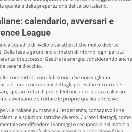
a qualità e della preparazione del calcio italiano.
aliane: calendario, avversari e
erence League
ane a squadre di livello e caratteristiche molto diverse,
 Dalla fase a gironi fino ai match di ritorno, ogni partita
speranza di successo. Gestire le energie, considerando anche
 da tenere d’occhio.
molto combattuti, con club storici che non vogliono
nica è curata nei minimi dettagli, per evitare errori che
i, spesso frutto di precedenti incontri, aiuta a calibrare
itmo avversario e sfruttare le proprie qualità offensive.
o’. Le italiane puntano sull’esperienza, consapevoli che
lenti e a soluzioni tattiche diverse. Curare i dettagli, come
ndamentale per difendere i vantaggi o recuperare nei match a
rnazionale metterà alla prova tecnica e condizione fisica,