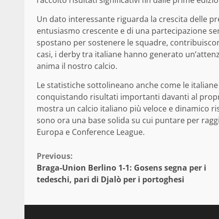
Un dato interessante riguarda la crescita delle pre
entusiasmo crescente e di una partecipazione semp
spostano per sostenere le squadre, contribuiscon
casi, i derby tra italiane hanno generato un’atte
anima il nostro calcio.
Le statistiche sottolineano anche come le italiane
conquistando risultati importanti davanti al propri
mostra un calcio italiano più veloce e dinamico r
sono ora una base solida su cui puntare per raggi
Europa e Conference League.
Continue
Previous:
Braga-Union Berlino 1-1: Gosens segna per i
Reading
tedeschi, pari di Djalò per i portoghesi