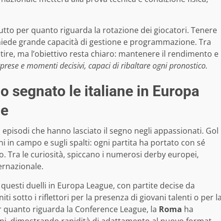
ttutto per quanto riguarda la rotazione dei giocatori. Tenere
richiede grande capacità di gestione e programmazione. Tra
ntire, ma l’obiettivo resta chiaro: mantenere il rendimento e
prese e momenti decisivi, capaci di ribaltare ogni pronostico.
o segnato le italiane in Europa
ue
i episodi che hanno lasciato il segno negli appassionati. Gol
ni in campo e sugli spalti: ogni partita ha portato con sé
io. Tra le curiosità, spiccano i numerosi derby europei,
ternazionale.
 questi duelli in Europa League, con partite decise da
niti sotto i riflettori per la presenza di giovani talenti o per l
Per quanto riguarda la Conference League, la
Roma
ha
izioni, dimostrando rapidità di adattamento al nuovo format.