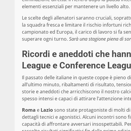
elementi essenziali per mantenere un livello alto.
Le scelte degli allenatori saranno cruciali, sopra
la squadra fresca e limitare il rischio infortuni 
campionato ed Europa, il carico di lavoro si fa se
superare ogni turno.
Sarà una stagione piena di sor
Ricordi e aneddoti che hann
League e Conference Leag
Il passato delle italiane in queste coppe è pieno d
all’ultimo minuto, ribaltamenti di risultato, tensio
storie e aneddoti che arricchiscono il nostro calc
spesso intensi e capaci di attirare l’attenzione in
Roma
e
Lazio
sono state protagoniste di molti di
dettagli tecnici e agonistici. Alcuni incontri sono fi
capacità di affrontare avversari insospettabili. 
raccolto risultati significativi fin dalle prime ed