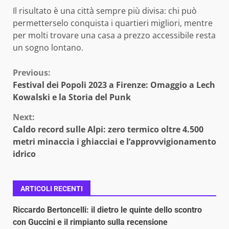
Il risultato è una città sempre più divisa: chi può
permetterselo conquista i quartieri migliori, mentre
per molti trovare una casa a prezzo accessibile resta
un sogno lontano.
Continue
Previous:
Festival dei Popoli 2023 a Firenze: Omaggio a Lech
Reading
Kowalski e la Storia del Punk
Next:
Caldo record sulle Alpi: zero termico oltre 4.500
metri minaccia i ghiacciai e l’approvvigionamento
idrico
ARTICOLI RECENTI
Riccardo Bertoncelli: il dietro le quinte dello scontro
con Guccini e il rimpianto sulla recensione