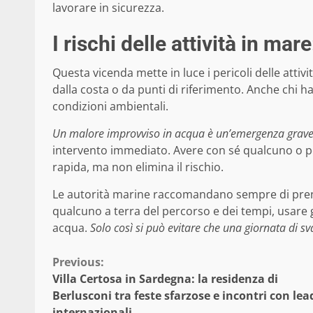
lavorare in sicurezza.
I rischi delle attività in ma
Questa vicenda mette in luce i pericoli delle attiv
dalla costa o da punti di riferimento. Anche chi ha
condizioni ambientali.
Un malore improvviso in acqua è un’emergenza grave
intervento immediato. Avere con sé qualcuno o p
rapida, ma non elimina il rischio.
Le autorità marine raccomandano sempre di prend
qualcuno a terra del percorso e dei tempi, usare g
acqua.
Solo così si può evitare che una giornata di sv
Continue
Previous:
Villa Certosa in Sardegna: la residenza di
Reading
Berlusconi tra feste sfarzose e incontri con lea
internazionali