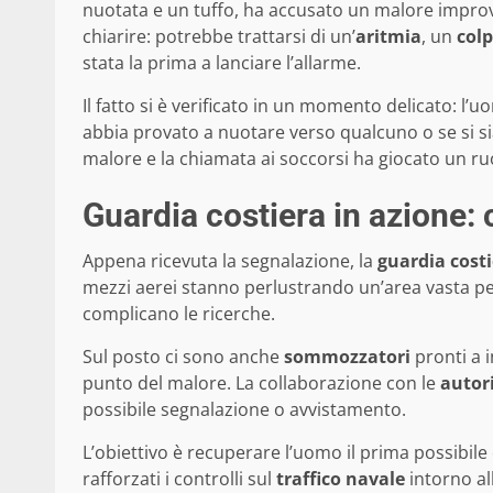
nuotata e un tuffo, ha accusato un malore impr
chiarire: potrebbe trattarsi di un’
aritmia
, un
colp
stata la prima a lanciare l’allarme.
Il fatto si è verificato in un momento delicato: l’
abbia provato a nuotare verso qualcuno o se si sia 
malore e la chiamata ai soccorsi ha giocato un ruol
Guardia costiera in azione:
Appena ricevuta la segnalazione, la
guardia cost
mezzi aerei stanno perlustrando un’area vasta pe
complicano le ricerche.
Sul posto ci sono anche
sommozzatori
pronti a i
punto del malore. La collaborazione con le
autori
possibile segnalazione o avvistamento.
L’obiettivo è recuperare l’uomo il prima possibile 
rafforzati i controlli sul
traffico navale
intorno al