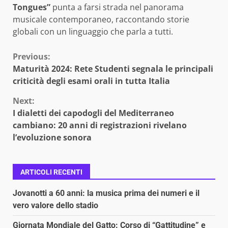
Tongues”
punta a farsi strada nel panorama
musicale contemporaneo, raccontando storie
globali con un linguaggio che parla a tutti.
Continue
Previous:
Maturità 2024: Rete Studenti segnala le principali
Reading
criticità degli esami orali in tutta Italia
Next:
I dialetti dei capodogli del Mediterraneo
cambiano: 20 anni di registrazioni rivelano
l’evoluzione sonora
ARTICOLI RECENTI
Jovanotti a 60 anni: la musica prima dei numeri e il
vero valore dello stadio
Giornata Mondiale del Gatto: Corso di “Gattitudine” e